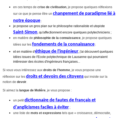
en ces temps de
crise de civilisation
, je
propose quelques réflexions
changement de paradigme lié à
sur ce que je pense être un
notre époque
;
je propose un gros plan sur le philosophe rationaliste et utopiste
Saint-Simon
, qu'affectionnent encore quelques polytechniciens ;
en matière de
philosophie de la connaissance
, je propose quelques
fondements de la connaissance
;
idées sur les
éthique de l'ingénieur
et en matière d'
, j'ai découvert quelques
idées issues de l'Ecole polytechnique de Lausanne qui pourraient
intéresser des écoles d'ingénieurs françaises...
Si vous vous intéressez aux
droits de l'homme
, je vous propose une
droits et devoirs des citoyens
réflexion sur les
qui insiste sur la
notion de
devoir
.
Si aimez la
langue de Molière
, je vous propose :
dictionnaire de fautes de français et
un petit
d'anglicismes faciles à éviter
;
une liste de
mots et expressions
tels que
« croissance, démocratie,