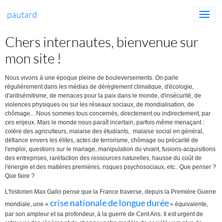
pautard
Chers internautes, bienvenue sur
mon site !
Nous vivons à une époque pleine de bouleversements. On parle
régulièrement dans les médias
de
dérèglement climatique,
d'écologie,
d'antisémitisme, de menaces pour la paix dans le monde,
d'insécurité, de
violences physiques ou sur les réseaux sociaux,
de mondialisation,
de
chômage... Nous sommes tous con
cernés
,
directement ou indirectement, par
ces enjeux. Mais le monde nous paraît incertain, parfois même menaçant :
colère des agriculteurs,
malaise des étudiants,
malaise social en général,
défiance envers les élites, actes de terrorisme, chômage ou précarité de
l'emploi, questions sur le mariage,
manipulation du vivant, fusions-acquisitions
des entreprises,
raréfaction des ressources naturelles,
hausse du coût de
l'énergie et des matières premières,
risques psychosociaux, etc.. Que penser ?
Que faire ?
L'historien Max Gallo pense que la France traverse, depuis la Première Guerre
crise nationale de longue durée
mondiale, une
«
»
équivalente,
par son ampleur et sa profondeur, à la guerre de Cent Ans. Il est urgent de