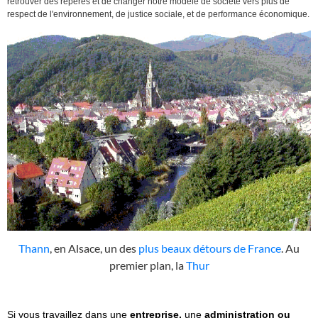
retrouver des répères et de changer notre modèle de société vers plus de
respect de l'environnement, de justice sociale, et de performance économique.
Thann
, en Alsace, un des
plus beaux détours de France
. Au
premier plan, la
Thur
Si vous travaillez dans une
entreprise,
une
administration ou