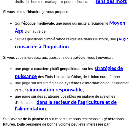
sens des mots
.
droits de l'homme, mariage...» pour redécouvrir le
Si vous aimez l'
histoire
, je vous propose :
Moyen
Sur l
'époque médiévale
, une page qui incite à regarder le
Âge
d'un autre oeil ;
page
Sur les questions d'
intolérance religieuse dans l'Histoire
, une
consacrée à l'Inquisition
.
Si vous vous intéressez aux questions de
stratégie
, vous trouverez :
stratégies de
une page à caractère plutôt
géopolitique
, sur les
puissance
...
des Etats-Unis de la Chine, de l'Union européenne
une page sur les stratégies de
systèmes d'information
pour s'orienter
innovation responsable
;
vers une
une page sur des stratégies possibles en matière de systèmes
dans le secteur de l'agriculture et de
d'information
l'alimentation
.
Sur
l'avenir de la planète
et sur le sort que nous réservons au
générations
futures
, toute personne de bonne volonté peut être intéressée par :