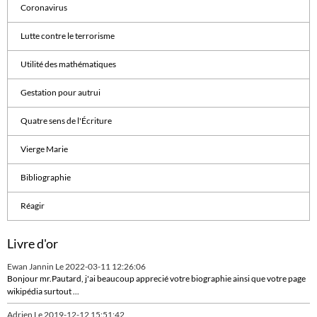
Coronavirus
Lutte contre le terrorisme
Utilité des mathématiques
Gestation pour autrui
Quatre sens de l'Écriture
Vierge Marie
Bibliographie
Réagir
Livre d'or
Ewan Jannin
Le 2022-03-11 12:26:06
Bonjour mr.Pautard, j'ai beaucoup apprecié votre biographie ainsi que votre page
wikipédia surtout ...
Adrien
Le 2019-12-12 15:51:42