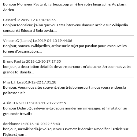
Bonjour Monsieur Pautard, j'ai beaucoup aimé lire votre biographie. Au plaisir,
Adrien
Cassard
Le 2019-12-07 10:18:56
Bonjour Monsieur, j'ai vu que vous êtes intervenu dans un article sur Wikipédia
consacré à Edouard Bobrowski. ...
Vincent G (Nancy)
Le 2019-04-10 19:44:06
Bonjour, nouveau wikipedien, arrivé sur le sujet par passion pour les nouvelles
formes d'organisation, ...
Bruno Paul
Le 2018-12-30 17:17:35
bonjour, la description détaillée de votre parcours m'a touché. Je reconnais votre
grande foi dans la ...
Miss L.F.
Le 2018-12-22 17:01:28
Bonjour. Vous nous citez souvent, et en très bonne part ; nous vous rendons la
politesse ! Ici : ...
Alain TERNOT
Le 2018-11-20 22:29:15
Bonjour Didier, Que deviens-tu depuis nos derniers messages, et l'invitation au
groupe de travail s ...
doridonne
Le 2016-10-20 22:55:40
bonjour, sur wikipedia je vois que vous avez été le dernier à modifier l'article sur
l'église st jean ...