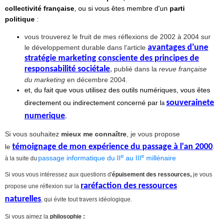
collectivité française
, ou si vous êtes membre d'un
parti
politique
:
vous trouverez le fruit de mes réflexions de 2002 à 2004 sur
avantages d'une
le développement durable dans l'article
stratégie marketing consciente des principes de
responsabilité sociétale
,
publié dans la
revue française
du marketing
en décembre 2004.
et, du fait que vous utilisez des outils numériques, vous êtes
souverainete
directement ou indirectement concerné par l
a
numerique
.
Si vous souhaitez
mieux me connaître
,
je vous propose
témoignage de mon expérience du passage à l'an 2000
le
.
e
e
passage informatique du II
au III
millénaire
à la suite du
Si vous vous intéressez aux questions d'
épuisement des ressources,
je vous
raréfaction des ressources
propose une réflexion sur la
naturelles
, qui évite tout travers idéologique.
Si vous aimez la
philosophie :