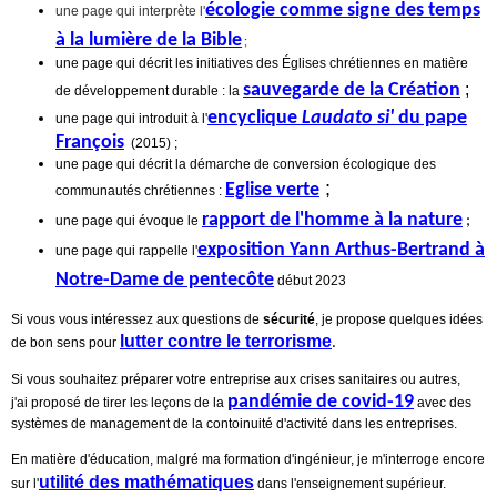
écologie comme signe des temps
une page qui interprète l'
à la lumière de la Bible
;
une page qui décrit les initiatives des Églises chrétiennes en matière
sauvegarde de la Création
;
de développement durable : la
encyclique
Laudato si'
du pape
une page qui introduit à l'
François
(2015) ;
une page qui décrit la démarche de conversion écologique des
;
Eglise verte
communautés chrétiennes :
rapport de l'homme à la nature
une page qui évoque le
;
exposition Yann Arthus-Bertrand à
une page qui rappelle l'
Notre-Dame de pentecôte
début 2023
Si vous vous intéressez aux questions de
sécurité
, je propose quelques idées
lutter contre le terrorisme
de bon sens pour
.
Si vous souhaitez préparer votre entreprise aux crises sanitaires ou autres,
pandémie de covid-19
j'ai proposé de tirer les leçons de la
avec des
systèmes de management de la contoinuité d'activité dans les entreprises.
En matière d'éducation, malgré ma formation d'ingénieur, je m'interroge encore
utilité des mathématiques
sur l'
dans l'enseignement supérieur.