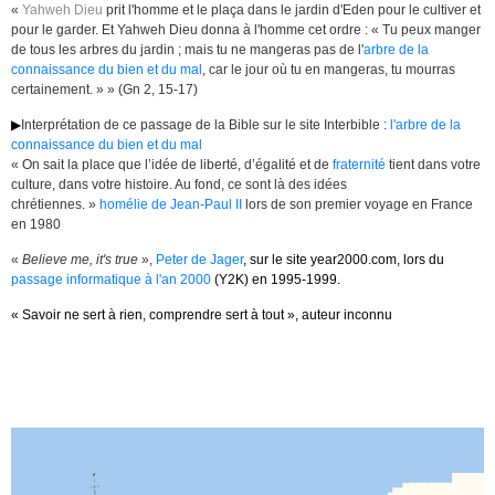
«
Yahweh Dieu
prit l'homme et le plaça dans le jardin d'Eden pour le cultiver et
pour le garder. Et Yahweh Dieu donna à l'homme cet ordre : « Tu peux manger
de tous les arbres du jardin ; mais tu ne mangeras pas de l'
arbre de la
connaissance du bien et du mal
, car le jour où tu en mangeras, tu mourras
certainement. » » (Gn 2, 15-17)
▶
Interprétation de ce passage de la Bible sur le site Interbible :
l'arbre de la
connaissance du bien et du mal
«
On sait la place que l’idée de liberté, d’égalité et de
fraternité
tient dans votre
culture, dans votre histoire. Au fond, ce sont là des idées
chrétiennes.
»
homélie de Jean-Paul II
lors de son premier voyage en France
en 1980
«
Believe me, it's true
»,
Peter de Jager
, sur le site year2000.com, lors du
passage informatique à l'an 2000
(Y2K) en 1995-1999.
« Savoir ne sert à rien, comprendre sert à tout », auteur inconnu