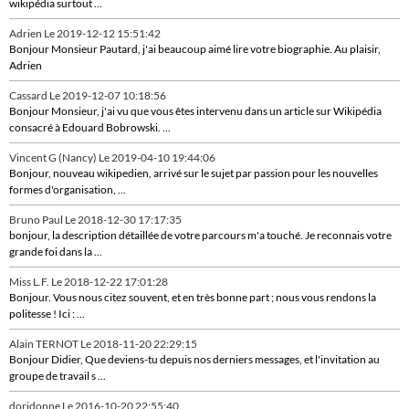
wikipédia surtout ...
Adrien
Le 2019-12-12 15:51:42
Bonjour Monsieur Pautard, j'ai beaucoup aimé lire votre biographie. Au plaisir,
Adrien
Cassard
Le 2019-12-07 10:18:56
Bonjour Monsieur, j'ai vu que vous êtes intervenu dans un article sur Wikipédia
consacré à Edouard Bobrowski. ...
Vincent G (Nancy)
Le 2019-04-10 19:44:06
Bonjour, nouveau wikipedien, arrivé sur le sujet par passion pour les nouvelles
formes d'organisation, ...
Bruno Paul
Le 2018-12-30 17:17:35
bonjour, la description détaillée de votre parcours m'a touché. Je reconnais votre
grande foi dans la ...
Miss L.F.
Le 2018-12-22 17:01:28
Bonjour. Vous nous citez souvent, et en très bonne part ; nous vous rendons la
politesse ! Ici : ...
Alain TERNOT
Le 2018-11-20 22:29:15
Bonjour Didier, Que deviens-tu depuis nos derniers messages, et l'invitation au
groupe de travail s ...
doridonne
Le 2016-10-20 22:55:40