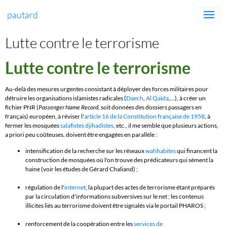
pautard
Lutte contre le terrorisme
Lutte contre le terrorisme
Au-delà des mesures urgentes consistant à déployer des forces militaires pour
détruire les organisations islamistes radicales (
Daech
,
Al Qaïda
,...), à créer un
fichier PNR (
Passenger Name Record
, soit données des dossiers passagers en
français)
européen, à réviser l'
article 16 de la Constitution française de 1958
, à
fermer les mosquées
salafistes djihadistes
, etc., il me semble que plusieurs actions,
a priori peu coûteuses, doivent être engagées en parallèle :
intensification de la recherche sur les réseaux
wahhabites
qui financent la
construction de mosquées où l'on trouve des prédicateurs qui sèment la
haine (voir les études de Gérard Chaliand) ;
régulation de l'
internet
, la plupart des actes de terrorisme étant préparés
par la circulation d'informations subversives sur le net ; les contenus
illicites liés au terrorisme doivent être signalés via le portail PHAROS ;
renforcement de la coopération entre les
services de