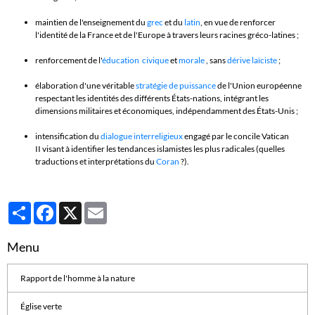
maintien de l'enseignement du
grec
et du
latin
, en vue de renforcer
l'identité de la France et de l'Europe à travers leurs racines gréco-latines ;
renforcement de l'
éducation civique
et
morale
, sans
dérive laïciste
;
élaboration d'une véritable
stratégie de puissance
de l'Union européenne
respectant les identités des différents États-nations, intégrant les
dimensions militaires et économiques, indépendamment des États-Unis ;
intensification du
dialogue interreligieux
engagé par le concile Vatican
II visant à identifier les tendances islamistes les plus radicales (quelles
traductions et interprétations du
Coran
?).
Partager
Facebook
X
Email
Menu
Rapport de l'homme à la nature
Église verte