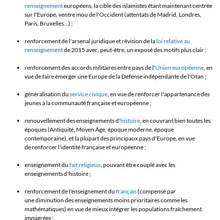
renseignement
européens, la cible des islamistes étant maintenant centrée
sur l'Europe, ventre mou de l'Occident (attentats de Madrid, Londres,
Paris, Bruxelles...) ;
renforcement de l'arsenal juridique et révision de la
loi relative au
renseignement
de 2015 avec, peut-être, un exposé des motifs plus clair ;
renforcement des accords militaires entre pays de l'
Union européenne
, en
vue de faire émerger une Europe de la Défense indépendante de l'Otan ;
généralisation du
service civique
, en vue de renforcer l'appartenance des
jeunes à la communauté française et européenne ;
renouvellement des enseignements d'
histoire
, en couvrant bien toutes les
époques (Antiquité, Moyen Âge, époque moderne, époque
contemporaine), et la plupart des principaux pays d'Europe, en vue
de renforcer l'identité française et européenne ;
enseignement du
fait religieux
, pouvant être couplé avec les
enseignements d'histoire ;
renforcement de l'enseignement du
français
(compensé par
une diminution des enseignements moins prioritaires comme les
mathématiques) en vue de mieux intégrer les populations fraîchement
immigrées ;