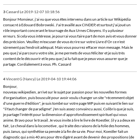
3
Cassard
Le 2019-12-07 10:18:56
Bonjour Monsieur, j'ai vu que vous êtes intervenu dans un article sur Wikipédia
consacré à Edouard Bobrowski. J'ai travaillé aux CINDEP, et surtout j'ai joué un
rôle important concerant le tournage de Aux Urnes Citoyens. Il y a plusieur
erreurs. Si cela vous intéresse, je pourrai vous faire part de mon avis et vous donner
des précision. Veuillez m'excuser de vous écrire sur votre Livre d'Or ce n'est
sûrement pas l'endroit adéquat. Mais vous pourrez effacer mon message. Mais le
peu que j'ai parcouru votre site, je me permets de vous féliciter et je suis très
content de le découvrir et le peu que j'ai lu fait que je peux vous assurer que je
partage. Cordialement à vous. Ph. Cassard
4
Vincent G (Nancy)
Le 2019-04-10 19:44:06
Bonjour,
nouveau wikipedien, arrivé sur le sujet par passion pour les nouvelles formes
d'organisation, puis bousculé pour avoir voulu changer un site "récemment objet
d'une guerre d'édition", je suis tombé sur votre page WP puis en suivant le lien sur
"il faut changer de paradigme". j'en suis assez convaincu aussi, Colibris que je suis,
je partage l'intérêt pour la dimension d'approfondissement spirituel qui vous
anime. Bravo pour le travail. Je vous invite à lire le livre de Koestler, (il y a a deux en
fait , Le cheval dans la locomotive , qui traite des raisons de la folie des hommes,
puis Janus, qui synthétise sa pensée à la fin de sa vie. Pour moi, Koestler fait un
diagnostic qui a mis 40 ans pour être digéré avant de devenir des propositions (de