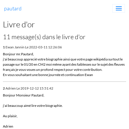
pautard
Livre d'or
11 message(s) dans le livre d'or
1
Ewan Jannin
Le 2022-03-11 12:26:06
Bonjour mr.Pautard,
j'ai beaucoup apprecié votre biographie ainsi que votre page wikipédia surtout le
passage sur le 01/20 en CM2 moi même ayant des faiblesses sur le sujet des fleuves
français je vous voues un profond respect pour votre contribution.
En vous souhaitant une bonne journée et continuation Ewan
2
Adrien
Le 2019-12-12 15:51:42
Bonjour Monsieur Pautard,
j'ai beaucoup aimé lire votre biographie.
Au plaisir,
Adrien