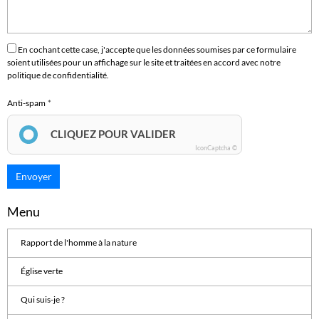
En cochant cette case, j'accepte que les données soumises par ce formulaire
soient utilisées pour un affichage sur le site et traitées en accord avec notre
politique de confidentialité.
Anti-spam
CLIQUEZ POUR VALIDER
IconCaptcha ©
Envoyer
Menu
Rapport de l'homme à la nature
Église verte
Qui suis-je ?