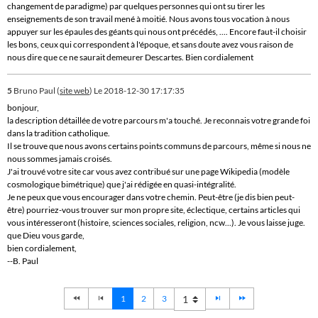
changement de paradigme) par quelques personnes qui ont su tirer les
enseignements de son travail mené à moitié. Nous avons tous vocation à nous
appuyer sur les épaules des géants qui nous ont précédés, .... Encore faut-il choisir
les bons, ceux qui correspondent à l'époque, et sans doute avez vous raison de
nous dire que ce ne saurait demeurer Descartes. Bien cordialement
5
Bruno Paul (
site web
)
Le 2018-12-30 17:17:35
bonjour,
la description détaillée de votre parcours m'a touché. Je reconnais votre grande foi
dans la tradition catholique.
Il se trouve que nous avons certains points communs de parcours, même si nous ne
nous sommes jamais croisés.
J'ai trouvé votre site car vous avez contribué sur une page Wikipedia (modèle
cosmologique bimétrique) que j'ai rédigée en quasi-intégralité.
Je ne peux que vous encourager dans votre chemin. Peut-être (je dis bien peut-
être) pourriez-vous trouver sur mon propre site, éclectique, certains articles qui
vous intéresseront (histoire, sciences sociales, religion, ncw...). Je vous laisse juge.
que Dieu vous garde,
bien cordialement,
--B. Paul
1
2
3