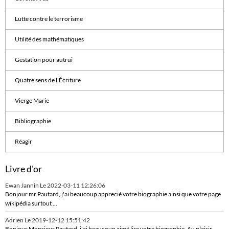
Lutte contre le terrorisme
Utilité des mathématiques
Gestation pour autrui
Quatre sens de l'Écriture
Vierge Marie
Bibliographie
Réagir
Livre d'or
Ewan Jannin
Le 2022-03-11 12:26:06
Bonjour mr.Pautard, j'ai beaucoup apprecié votre biographie ainsi que votre page
wikipédia surtout ...
Adrien
Le 2019-12-12 15:51:42
Bonjour Monsieur Pautard, j'ai beaucoup aimé lire votre biographie. Au plaisir,