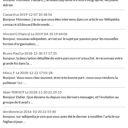
Adrien
Cassard
Le 2019-12-07 10:18:56
Bonjour Monsieur, j'ai vu que vous êtes intervenu dans un article sur Wikipédia
consacré à Edouard Bobrowski. ...
Vincent G (Nancy)
Le 2019-04-10 19:44:06
Bonjour, nouveau wikipedien, arrivé sur le sujet par passion pour les nouvelles
formes d'organisation, ...
Bruno Paul
Le 2018-12-30 17:17:35
bonjour, la description détaillée de votre parcours m'a touché. Je reconnais votre
grande foi dans la ...
Miss L.F.
Le 2018-12-22 17:01:28
Bonjour. Vous nous citez souvent, et en très bonne part ; nous vous rendons la
politesse ! Ici : ...
Alain TERNOT
Le 2018-11-20 22:29:15
Bonjour Didier, Que deviens-tu depuis nos derniers messages, et l'invitation au
groupe de travail s ...
doridonne
Le 2016-10-20 22:55:40
bonjour, sur wikipedia je vois que vous avez été le dernier à modifier l'article sur
l'église st jean ...