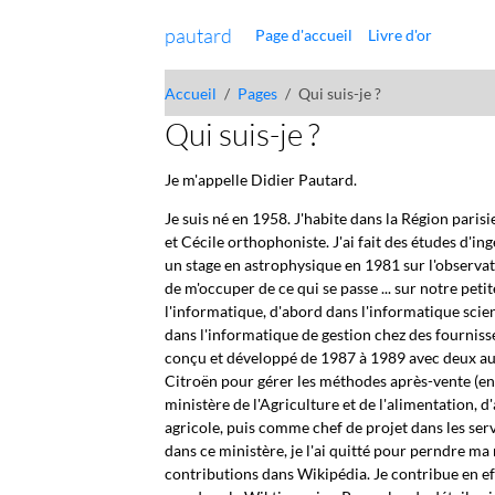
pautard
Page d'accueil
Livre d'or
Accueil
Pages
Qui suis-je ?
Qui suis-je ?
Je m'appelle Didier Pautard.
Je suis né en 1958. J'habite dans la Région parisie
et Cécile orthophoniste. J'ai fait des études d'
un stage en astrophysique en 1981 sur l'observat
de m'occuper de ce qui se passe ... sur notre petite
l'informatique, d'abord dans l'informatique scien
dans l'informatique de gestion chez des fournis
conçu et développé de 1987 à 1989
avec deux au
Citroën pour gérer les méthodes après-vente (env
ministère de l'Agriculture et de l'alimentation,
agricole, puis comme chef de projet dans les ser
dans ce ministère, je l'ai quitté pour perndre ma 
contributions dans Wikipédia. Je contribue en ef