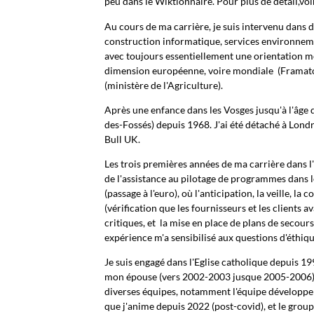
peu dans le Wiktionnaire. Pour plus de détail,vo
Au cours de ma carrière, je suis intervenu dans d
construction informatique, services environnemen
avec toujours essentiellement une orientation mé
dimension européenne, voire mondiale
(Framato
(ministère de l'Agriculture).
Après une enfance dans les Vosges jusqu'à l'âge d
des-Fossés) depuis 1968. J'ai été détaché à Lon
Bull UK.
Les trois premières années de ma carrière dans l'
de l'assistance au pilotage de programmes dans l
(passage à l'euro), où l'anticipation, la veille, l
(vérification que les fournisseurs et les clients
critiques, et la mise en place de plans de secour
expérience m'a sensibilisé aux questions d'éthiqu
Je suis engagé dans l'Eglise catholique depuis
mon épouse (vers 2002-2003 jusque 2005-2006), 
diverses équipes, notamment l'équipe développem
que j'anime depuis 2022 (post-covid), et le grou