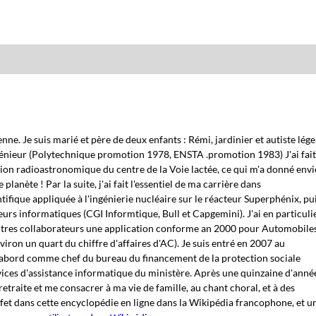
nne. Je suis marié et père de deux enfants : Rémi, jardinier et autiste lége
ingénieur (Polytechnique promotion 1978, ENSTA .promotion 1983) J'ai fai
ion radioastronomique du centre de la Voie lactée, ce qui m'a donné envi
 planète ! Par la suite, j'ai fait l'essentiel de ma carrière dans
tifique appliquée à l'ingénierie nucléaire sur le réacteur Superphénix, pu
seurs informatiques (CGI Informtique, Bull et Capgemini).
J'ai en particuli
tres collaborateurs
une application conforme an 2000 pour Automobile
iron un quart du chiffre d'affaires d'AC). Je suis entré en 2007 au
 d'abord comme chef du bureau du financement de la protection sociale
vices d'assistance informatique du ministère. Après une quinzaine d'anné
retraite et me consacrer à ma vie de famille, au chant choral, et à des
fet dans cette encyclopédie en ligne dans la Wikipédia francophone, et u