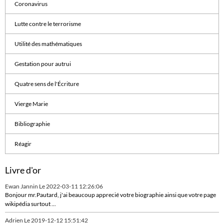
Coronavirus
Lutte contre le terrorisme
Utilité des mathématiques
Gestation pour autrui
Quatre sens de l'Écriture
Vierge Marie
Bibliographie
Réagir
Livre d'or
Ewan Jannin
Le 2022-03-11 12:26:06
Bonjour mr.Pautard, j'ai beaucoup apprecié votre biographie ainsi que votre page
wikipédia surtout ...
Adrien
Le 2019-12-12 15:51:42