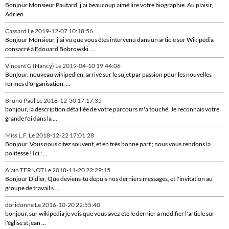
Bonjour Monsieur Pautard, j'ai beaucoup aimé lire votre biographie. Au plaisir,
Adrien
Cassard
Le 2019-12-07 10:18:56
Bonjour Monsieur, j'ai vu que vous êtes intervenu dans un article sur Wikipédia
consacré à Edouard Bobrowski. ...
Vincent G (Nancy)
Le 2019-04-10 19:44:06
Bonjour, nouveau wikipedien, arrivé sur le sujet par passion pour les nouvelles
formes d'organisation, ...
Bruno Paul
Le 2018-12-30 17:17:35
bonjour, la description détaillée de votre parcours m'a touché. Je reconnais votre
grande foi dans la ...
Miss L.F.
Le 2018-12-22 17:01:28
Bonjour. Vous nous citez souvent, et en très bonne part ; nous vous rendons la
politesse ! Ici : ...
Alain TERNOT
Le 2018-11-20 22:29:15
Bonjour Didier, Que deviens-tu depuis nos derniers messages, et l'invitation au
groupe de travail s ...
doridonne
Le 2016-10-20 22:55:40
bonjour, sur wikipedia je vois que vous avez été le dernier à modifier l'article sur
l'église st jean ...