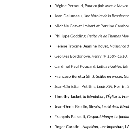
Régine Pernoud,
Pour en finir avec le Moyen
Jean Delumeau,
Une histoire de la Renaissan
Michèle Gravet-Imbert et Perrine Cambo
Philippe Godding,
Petite vie de Thomas Mor
Hélène Trocmé, Jeanine Rovet,
Naissance d
Georges Bordonove,
Henry IV 1589-1610
,
Cardinal Paul Poupard,
L'affaire Galilée
, Éd
Franceso Beretta (dir.),
Galilée en procès, Gal
Jean-Christian Petitfils,
Louis XVI
, Perrin,
Timothy Tacket,
la Révolution, l'
Église, la Fra
Jean-Denis Bredin, Sieyès,
La clé de la Révo
François Pairault,
Gaspard Monge, Le fondat
Roger Caratini,
Napoléon, une imposture
, L