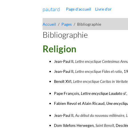
pautard
Page d'accueil
Livre d'or
Accueil
Pages
Bibliographie
Bibliographie
Religion
Jean-Paul II,
Lettre encyclique Centesimus Ann
Jean-Paul II,
Lettre encyclique Fides et ratio
, 1
Benoît XVI,
Lettre encyclique Caritas in Veritate
Pape François,
Lettre encyclique Laudato si'
Fabien Revol et Alain Ricaud,
Une encycliqu
Jean-Paul II,
Au début du nouveau millénaire, L
Dom Ildefons Herwegen,
Saint Benoît
, Descl