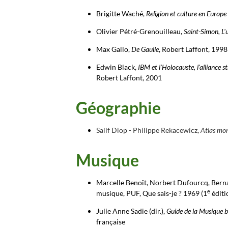
Brigitte Waché,
Religion et culture en Europe
Olivier Pétré-Grenouilleau,
Saint-Simon, L'u
Max Gallo,
De Gaulle
, Robert Laffont, 1998
Edwin Black,
IBM et l'Holocauste, l'alliance 
Robert Laffont, 2001
Géographie
Salif Diop - Philippe Rekacewicz,
Atlas mon
Musique
Marcelle Benoît, Norbert Dufourcq, Bernar
e
musique, PUF, Que sais-je ? 1969 (1
éditi
Julie Anne Sadie (dir.),
Guide de la Musique 
française