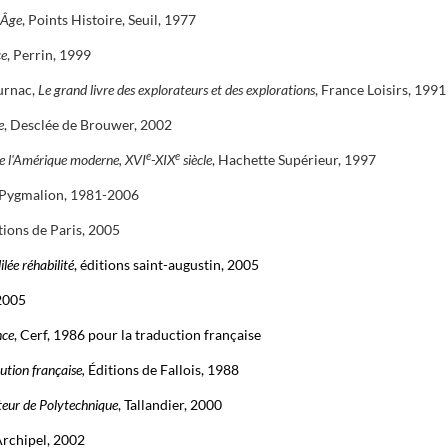
 Âge
, Points Histoire, Seuil, 1977
ce
, Perrin, 1999
urnac,
Le grand livre des explorateurs et des explorations
, France Loisirs, 1991
e
, Desclée de Brouwer, 2002
e
e
e l'Amérique moderne, XVI
-XIX
siècle
, Hachette Supérieur, 1997
 Pygmalion, 1981-2006
itions de Paris, 2005
ilée réhabilité
, éditions saint-augustin, 2005
 2005
nce
, Cerf, 1986 pour la traduction française
lution française,
Éditions de Fallois, 1988
eur de Polytechnique
, Tallandier, 2000
'Archipel, 2002