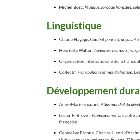
Michel Bosc,
Musique baroque française, sple
Linguistique
Claude Hagège,
Combat pour le français, Au n
Henriette Walter,
L'aventure des mots françai
Organisation internationale de la franco
Collectif,
Francophonie et mondialisation,
Le
Développement durabl
Anne-Marie Sacquet,
Atlas mondial du dével
Lester R. Brown,
Éco-économie, Une autre cro
française
Geneviève Férone, Charles-Henri d'Arcimo
stratégiques pour l'entreprise,
Éditions d'Organ