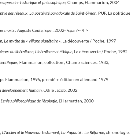
ne approche historique et philosophique
, Champs, Flammarion, 2004
phie des réseaux, La postérité paradoxale de Saint-Simon
, PUF, La politique
 des morts : Auguste Coùte
, Epel, 2002</span></li>
, Le mythe du « village planétaire »
, La découverte / Poche, 1997
ques du libéralisme, Libéralisme et éthique
, La découverte / Poche, 1992
ientifiques
, Flammarion, collection , Champ sciences, 1983,
ps Flammarion, 1995, première édition en allemand 1979
du développement humain
, Odile Jacob, 2002
 L'enjeu philosophique de l'écologie
, L'Harmattan, 2000
re, L'Ancien et le Nouveau Testament, La Papauté... La Réforme
, chronologie,