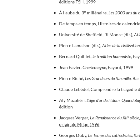
éditions TSH, 1999
e
À l'aube du 3
millénaire,
Les 2000 ans du c
De temps en temps, Histoires de calendrier
Université de Sheffield, RI Moore (dir.),
Atl
Pierre Lamaison (dir.),
Atlas de la civilisati
Bernard Quilliet,
la tradition humaniste
, Fa
Jean Favier,
Charlemagne
, Fayard, 1999
Pierre Riché,
Les Grandeurs de l'an mille
, Bar
Claude Lebédel, Comprendre la tragédie d
Aly Mazahéri,
L'âge d'or de l'Islam, Quand B
édition
e
Jacques Verger,
La Renaissance du XII
siècle
originale Milan 1996
Georges Duby,
Le Temps des cathédrales, l'a