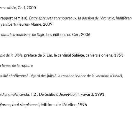
isme athée
, Cerf, 2000
rapport remis à),
Entre épreuves et renouveaux, la passion de l'évangile, Indifféren
Bayar/Cerf/Fleurus-Mame, 2009
e dans le dynamisme de l'agir
, Les éditions du Cerf, 2006
ple de la Bible
, préface de S. Em. le cardinal Saliège, cahiers sioniens, 1953
au temps de la rupture
stilité chrétienne à l'égard des juifs à la reconnaissance de la vocation d'Israël
,
ire d'un malentendu
. T.2 :
De Galilée à Jean-Paul II
, Fayard, 1991
Réforme, tout simplement
, éditions de l'Atelier, 1996