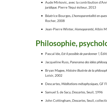
Aude Mirkovic, avec la contribution d'An
juridique.
Pierre Téqui ésiteur, 2013
Béatrice Bourges,
L'homoparentalité en questi
Rocher, 2008
Jean-Pierre Winter,
Homoparenté
, Albin M
Philosophie, psychol
Pascal Ide,
Est-il possible de pardonner ?
, Édi
Jacqueline Russ,
Panorama des idées philoso
Bryan Magee,
Histoire illustrée de la philoso
Loisir, 2002
Descartes,
Méditations métaphysiques,
GF F
Samuel S. de Sacy,
Descartes
, Seuil, 1996
John Cottingham,
Descartes
, Seuil, collec