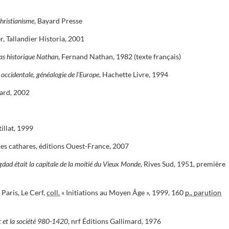
hristianisme
, Bayard Presse
, Tallandier Historia, 2001
as historique Nathan
, Fernand Nathan, 1982 (texte français)
on occidentale, généalogie de l'Europe
, Hachette Livre, 1994
yard, 2002
tillat, 1999
es cathares, éditions Ouest-France, 2007
agdad était la capitale de la moitié du Vieux Monde
, Rives Sud, 1951, première
, Paris, Le Cerf,
coll.
« Initiations au Moyen Âge », 1999, 160
p., parution
rt et la société 980-1420
, nrf Éditions Gallimard, 1976