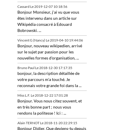
Cassard
Le 2019-12-07 10:18:56
Bonjour Monsieur, j'ai vu que vous
êtes intervenu dans un article sur
Wikipédia consacré à Edouard
Bobrowski. ...
Vincent G (Nancy)
Le 2019-04-10 19:44:06
Bonjour, nouveau wikipedien, arrivé
sur le sujet par passion pour les
nouvelles formes d'organisation, ...
Bruno Paul
Le 2018-12-30 17:17:35
bonjour, la description détaillée de
votre parcours m'a touché. Je
reconnais votre grande foi dans la ...
Miss L.F.
Le 2018-12-22 17:01:28
Bonjour. Vous nous citez souvent, et
en très bonne part ; nous vous
rendons la politesse ! Ici : ...
Alain TERNOT
Le 2018-11-20 22:29:15
Bonjour Didier, Que deviens-tu depuis