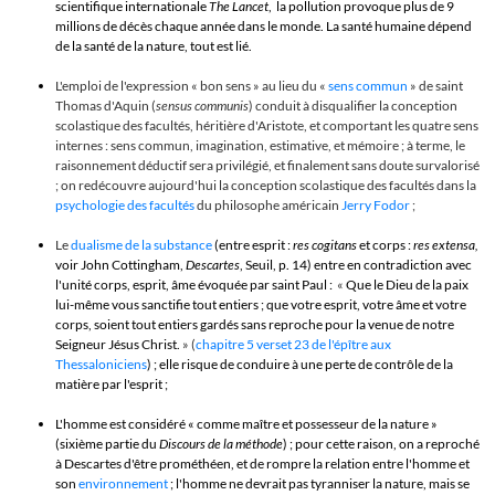
scientifique internationale
The Lancet
, la pollution provoque plus de 9
millions de décès chaque année dans le monde. La santé humaine dépend
de la santé de la nature, tout est lié.
L'emploi de l'expression « bon sens » au lieu du «
sens commun
» de saint
Thomas d'Aquin (
sensus communis
) conduit à disqualifier la conception
scolastique des facultés, héritière d'Aristote, et comportant les quatre sens
internes : sens commun, imagination, estimative, et mémoire ; à terme, le
raisonnement déductif sera privilégié, et finalement sans doute survalorisé
; on redécouvre aujourd'hui la conception scolastique des facultés dans la
psychologie des facultés
du philosophe américain
Jerry Fodor
;
Le
dualisme de la substance
(entre esprit :
res cogitans
et corps :
res extensa,
voir John Cottingham,
Descartes
, Seuil, p. 14) entre en contradiction avec
l'unité corps, esprit, âme évoquée par saint Paul :
«
Que le Dieu de la paix
lui-même vous sanctifie tout entiers ; que votre esprit, votre âme et votre
corps, soient tout entiers gardés sans reproche pour la venue de notre
Seigneur Jésus Christ.
» (
chapitre 5 verset 23 de l'épître aux
Thessaloniciens
) ; elle risque de conduire à une perte de contrôle de la
matière par l'esprit ;
L'homme est considéré « comme maître et possesseur de la nature »
(sixième partie du
Discours de la méthode
) ; pour cette raison, on a reproché
à Descartes d'être
prométhéen
, et de rompre la relation entre l'homme et
son
environnement
; l'homme ne devrait pas tyranniser la nature, mais se