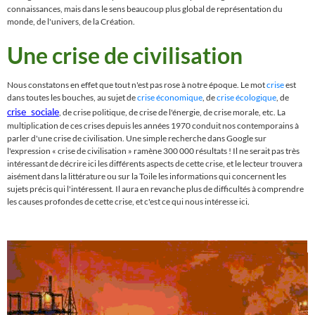
connaissances, mais dans le sens beaucoup plus global de représentation du
monde, de l'univers, de la Création.
Une crise de civilisation
Nous constatons en effet que tout n'est pas rose à notre époque. Le mot
crise
est
dans toutes les bouches, au sujet de
crise économique
, de
crise écologique
, de
, de crise politique, de
crise de l'énergie, de crise morale, etc. La
crise_sociale
multiplication de ces crises depuis les années 1970 conduit nos contemporains à
parler d'une crise de civilisation. Une simple recherche dans Google sur
l'expression « crise de civilisation
»
ramène 300 000 résultats ! Il ne serait pas très
intéressant de décrire ici les différents aspects de cette crise, et le lecteur trouvera
aisément dans la littérature ou sur la Toile les informations qui concernent les
sujets précis qui l'intéressent. Il aura en revanche plus de difficultés à comprendre
les causes profondes de cette crise, et c'est ce qui nous intéresse ici
.