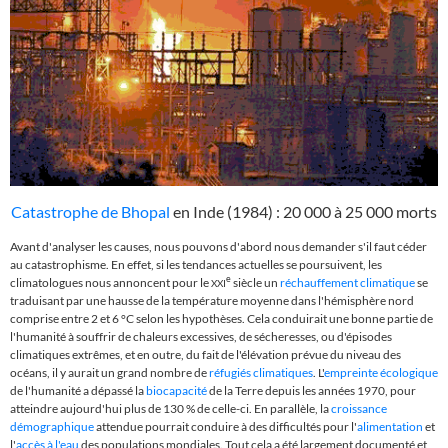
Catastrophe de Bhopal
en Inde (1984) : 20 000 à 25 000 morts
Avant d'analyser les causes, nous pouvons d'abord nous demander s'il faut céder
au catastrophisme. En effet, si les tendances actuelles se poursuivent, les
e
climatologues nous annoncent pour le
siècle un
réchauffement climatique
se
XXI
traduisant par une hausse de la température moyenne dans l'hémisphère nord
comprise entre 2 et 6 °C selon les hypothèses. Cela conduirait une bonne partie de
l'humanité à souffrir de chaleurs excessives, de sécheresses, ou d'épisodes
climatiques extrêmes, et en outre, du fait de l'élévation prévue du niveau des
océans, il y aurait un grand nombre de
réfugiés climatiques
. L'
empreinte écologique
de l'humanité a dépassé la
biocapacité
de la Terre depuis les années 1970, pour
atteindre aujourd'hui plus de 130 % de celle-ci. En parallèle, la
croissance
démographique
attendue pourrait conduire à des difficultés pour l'
alimentation
et
l'
accès à l'eau
des populations mondiales. Tout cela a été largement documenté et