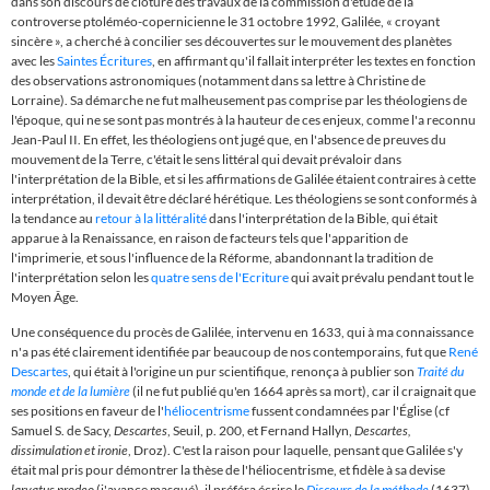
dans
son discours de clôture des travaux de la commission d'étude de la
controverse ptoléméo-copernicienne le 31 octobre 1992,
Galilée,
«
croyant
sincère
»
, a cherché à concilier ses découvertes sur le mouvement des planètes
avec les
Saintes Écritures
, en affirmant qu'il fallait interpréter les textes en fonction
des observations astronomiques (notamment dans sa lettre à Christine de
Lorraine). Sa démarche ne fut malheusement pas comprise par les théologiens de
l'époque, qui ne se sont pas montrés à la hauteur de ces enjeux, comme l'a reconnu
Jean-Paul II. En effet, les théologiens ont jugé que, en l'absence de preuves du
mouvement de la Terre, c'était le sens littéral qui devait prévaloir dans
l'interprétation de la Bible, et si les affirmations de Galilée étaient contraires à cette
interprétation, il devait être déclaré hérétique. Les théologiens se sont conformés à
la tendance au
retour à la littéralité
dans l'interprétation de la Bible, qui était
apparue à la Renaissance, en raison de facteurs tels que l'apparition de
l'imprimerie, et sous l'influence de la Réforme, abandonnant la tradition de
l'interprétation selon les
quatre sens de l'Ecriture
qui avait prévalu pendant tout le
Moyen Âge.
Une conséquence du procès de Galilée, intervenu en 1633, qui à ma connaissance
n'a pas été clairement identifiée par beaucoup de nos contemporains, fut que
René
Descartes
, qui était à l'origine un pur scientifique, renonça à publier son
Traité du
monde et de la lumière
(il ne fut publié qu'en 1664 après sa mort), car il craignait que
ses positions en faveur de l'
héliocentrisme
fussent condamnées par l'Église (cf
Samuel S. de Sacy,
Descartes
, Seuil, p. 200, et Fernand Hallyn,
Descartes,
dissimulation et ironie
, Droz). C'est la raison pour laquelle, pensant que Galilée s'y
était mal pris pour démontrer la thèse de l'héliocentrisme, et fidèle à sa devise
larvatus prodeo
(j'avance masqué), il préféra écrire le
Discours de la méthode
(1637),