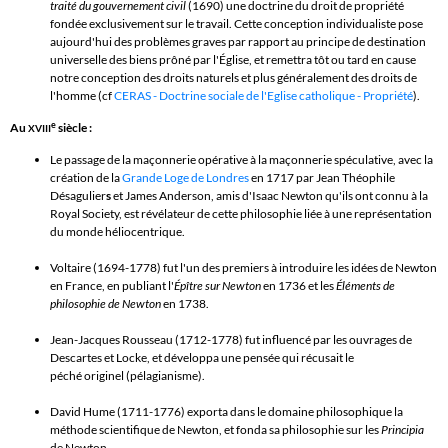
traité du gouvernement civil
(1690) une doctrine du
droit de propriété
fondée exclusivement sur le travail. Cette conception
individualiste
pose
aujourd'hui des problèmes graves par rapport au principe de
destination
universelle des biens
prôné par l'Église, et remettra tôt ou tard en cause
notre conception des
droits naturels
et plus généralement des droits de
l'homme (cf
CERAS - Doctrine sociale de l'Eglise catholique - Propriété
).
e
Au
siècle
:
XVIII
Le passage de la maçonnerie opérative à la maçonnerie spéculative, avec la
création de la
Grande Loge de Londres
en 1717 par
Jean Théophile
Désagulier
s
et
James Anderson
, amis d'
Isaac Newton
qu'ils ont connu à la
Royal Society
, est révélateur de cette philosophie liée à une représentation
du monde héliocentrique.
Voltaire
(1694-1778) fut l'un des premiers à introduire les idées de
Newton
en France, en publiant l'
Épître sur Newton
en 1736 et les
Éléments de
philosophie de Newton
en 1738.
Jean-Jacques Rousseau
(1712-1778) fut influencé par les ouvrages de
Descartes et Locke, et développa une pensée qui récusait le
péché originel
(
pélagianisme
)
.
David Hume
(1711-1776) exporta dans le domaine philosophique la
méthode scientifique de Newton, et fonda sa philosophie sur les
Principia
de Newton.