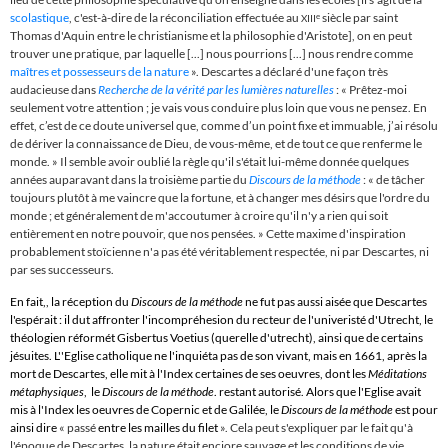
scolastique
, c'est-à-dire de la réconciliation effectuée au
siècle par saint
e
XIII
Thomas d'Aquin entre le christianisme et la philosophie d'Aristote], on en peut
trouver une pratique, par laquelle [...] nous pourrions [...] nous rendre comme
maîtres et possesseurs de la nature
».
Descartes a déclaré d'une façon
très
audacieuse
dans
Recherche de la vérité par les lumières naturelles
: « Prêtez-moi
seulement votre attention ; je vais vous conduire plus loin que vous ne pensez. En
effet, c’est de ce doute universel que, comme d’un point fixe et immuable, j’ai résolu
de dériver la connaissance de Dieu, de vous-même, et de tout ce que renferme le
monde. » Il semble avoir oublié la règle qu'il s'était lui-même donnée quelques
années auparavant dans la troisième partie du
Discours de la méthode
: « de tâcher
toujours plutôt à me vaincre que la fortune, et à changer mes désirs que l'ordre du
monde ; et généralement de m'accoutumer à croire qu'il n'y a rien qui soit
entièrement en notre pouvoir, que nos pensées. » Cette maxime d'inspiration
probablement stoïcienne n'a pas été véritablement respectée, ni par Descartes, ni
par ses successeurs.
En fait,, la réception du
Discours de la méthode
ne fut pas aussi aisée que Descartes
l'espérait : il dut affronter l'incompréhesion du recteur de l'univeristé d'Utrecht, le
théologien réformét Gisbertus Voetius (querelle d'utrecht), ainsi que de certains
jésuites. L''Eglise catholique ne l'inquiéta pas de son vivant, mais en 1661, après la
mort de Descartes, elle mit à l'Index certaines de ses oeuvres, dont les
Méditations
métaphysiques
, le
Discours de la méthode
. restant autorisé. Alors que l'Eglise avait
mis à l'Index les oeuvres de Copernic et de Galilée, le
Discours de la méthode
est pour
ainsi dire
« passé
entre les mailles du filet
». Cela peut s'expliquer par le fait qu'à
l'époque de Descartes, la nature était enciore sauvage et les conditions de vie