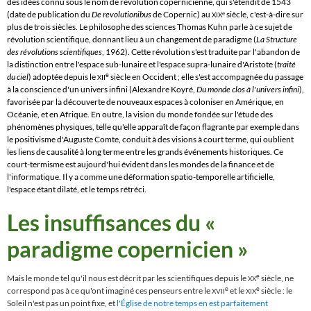
des idées connu sous le nom de
révolution copernicienne
,
qui s'étendit de 1543
(date de publication du
De revolutionibus
de
Copernic
) au
siècle, c'est-à-dire sur
e
XIX
plus de trois siècles. Le philosophe des sciences
Thomas Kuhn
parle à ce sujet de
révolution scientifique
, donnant lieu à un changement de
paradigme
(
La Structure
des révolutions scientifiques
, 1962). Cette révolution s'est traduite par l'abandon de
la distinction entre l'espace sub-lunaire et l'espace supra-lunaire d'Aristote (
traité
e
du ciel
) adoptée depuis le
siècle en Occident ; elle s'est accompagnée du passage
XII
à la conscience d'un univers infini (Alexandre Koyré,
Du monde clos à l'univers infini
),
favorisée par la découverte de nouveaux espaces à coloniser en Amérique, en
Océanie, et en Afrique. En outre, la vision du monde fondée sur l'étude des
phénomènes physiques, telle qu'elle apparaît de façon flagrante par exemple dans
le
positivisme
d'Auguste Comte, conduit à des visions à court terme, qui oublient
les liens de causalité à long terme entre les grands événements historiques. Ce
court-termisme est aujourd'hui évident dans les mondes de la finance et de
l'informatique. Il y a comme une déformation spatio-temporelle artificielle,
l'espace étant dilaté, et le temps rétréci.
Les insuffisances du «
paradigme copernicien »
e
Mais le monde tel qu'il nous est décrit par les scientifiques depuis le
siècle, ne
XX
e
e
correspond pas à ce qu'ont imaginé ces penseurs entre le
et le
siècle : le
XVII
XIX
Soleil n'est pas un point fixe, et
l'Église de notre temps en est parfaitement