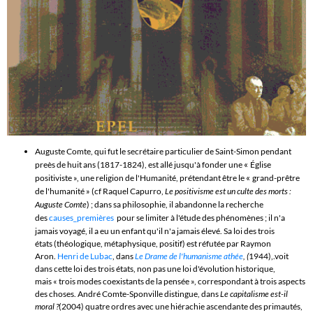
Auguste Comte
, qui fut le secrétaire particulier de Saint-Simon pendant
«
preès de huit ans (1817-1824), est allé jusqu'à fonder une
Église
«
positiviste
»,
une religion de l'Humanité, prétendant être le
grand-prêtre
de l'humanité
»
(cf Raquel Capurro,
Le positivisme est un culte des morts :
Auguste Comte
) ;
d
ans sa philosophie, il abandonne la recherche
des
causes_premières
pour se limiter à l'étude des phénomènes ;
il n'a
jamais voyagé, il a eu un enfant qu'il n'a jamais élevé. Sa
loi des trois
états
(théologique, métaphysique, positif) est réfutée par Raymon
Aron.
Henri de Lubac
, dans
Le Drame de l'humanisme athée
, (
1944),.
voit
dans cette loi des trois états, non pas une loi d'évolution historique,
mais « trois modes coexistants de la pensée », correspondant à trois aspects
des choses
.
André Comte-Sponville
distingue,
dans
Le capitalisme est-il
moral ?
(2004) quatre ordres avec une hiérachie ascendante des primautés,