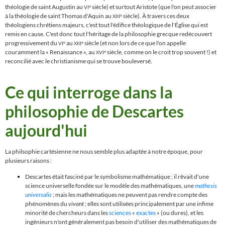
théologie de saint Augustin au
siècle) et surtout Aristote (que l'on peut associer
e
VI
à la théologie de saint Thomas d'Aquin au
siècle). À travers ces deux
e
XIII
théologiens chrétiens majeurs, c'est tout l'édifice théologique de l'
Église
qui est
remis en cause. C'est donc tout l'héritage de la philosophie grecque redécouvert
progressivement du
au
siècle (et non lors de ce que l'on appelle
e
e
VI
XIII
couramment la
«
Renaissance
»
, au
siècle, comme on le croit trop souvent !) et
e
XVI
reconcilié avec le christianisme qui se trouve bouleversé.
Ce qui interroge dans la
philosophie de Descartes
aujourd'hui
La philsophie cartésienne ne nous semble plus adaptée à notre époque, pour
plusieurs raisons :
Descartes était fasciné par le symbolisme mathématique ; il rêvait d'une
science universelle fondée sur le modèle des mathématiques, une
mathesis
universalis
; mais les mathématiques ne peuvent pas rendre compte des
phénomènes du
vivant
; elles sont utilisées principalement par une infime
minorité de chercheurs dans les
sciences
«
exactes
»
(ou dures), et les
ingénieurs n'ont généralement pas besoin d'utiliser des mathématiques de