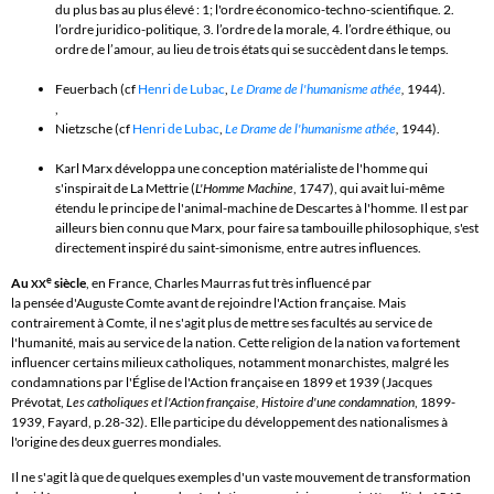
du plus bas au plus élevé : 1; l'ordre économico-techno-scientifique. 2.
l’ordre juridico-politique, 3. l’ordre de la morale, 4. l’ordre éthique, ou
ordre de l’amour, au lieu de trois états qui se succèdent dans le temps.
Feuerbach
(cf
Henri de Lubac
,
Le Drame de l'humanisme athée
,
1944).
,
Nietzsche (cf
Henri de Lubac
,
Le Drame de l'humanisme athée
,
1944).
Karl Marx
développa une conception
matérialiste
de l'homme qui
s'inspirait de
La Mettrie
(
L'Homme Machine
,
1747
), qui avait lui-même
étendu le principe de l'
animal-machine
de
Descartes
à l'homme. Il est par
ailleurs bien connu que Marx, pour faire sa tambouille philosophique, s'est
directement inspiré du saint-simonisme, entre autres influences.
e
Au
siècle
, e
n France,
Charles Maurras
fut très influencé par
XX
la pensée d'
Auguste Comte
avant de rejoindre l'
Action française
. Mais
contrairement à Comte, il ne s'agit plus de mettre ses facultés au service de
l'humanité, mais au service de la nation. Cette religion de la nation va fortement
influencer certains milieux catholiques, notamment monarchistes, malgré les
condamnations par l'Église de l'Action française en 1899 et 1939 (
Jacques
Prévotat
,
Les catholiques et l'Action française, Histoire d'une condamnation
, 1899-
1939, Fayard, p.28-32). Elle participe du développement des
nationalismes
à
l'origine des deux guerres mondiales.
Il ne s'agit là que de quelques exemples d'un vaste mouvement de transformation