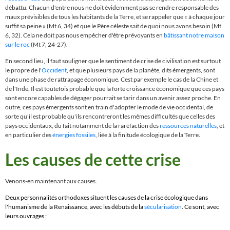
débattu. Chacun d'entre nous ne doit évidemment pas se rendre responsable des
maux prévisibles de tous les habitants de la Terre, et se rappeler que « à chaque jour
suffit sa peine » (Mt 6, 34) et que le Père céleste sait de quoi nous avons besoin (Mt
6, 32). Cela ne doit pas nous empêcher d'être prévoyants en
bâtissant notre maison
sur le roc
(Mt 7, 24-27).
En second lieu, il faut souligner que le sentiment de crise de civilisation est surtout
le propre de l'
Occident
, et que plusieurs pays de la planète, dits émergents, sont
dans une phase de rattrapage économique. Cest par exemple le cas de la Chine et
de l'Inde. Il est toutefois probable que la forte croissance économique que ces pays
sont encore capables de dégager pourrait se tarir dans un avenir assez proche. En
outre, ces pays émergents sont en train d'adopter le
mode de vie
occidental, de
sorte qu'il est probable qu'ils rencontreront les mêmes difficultés que celles des
pays occidentaux, du fait notamment de la raréfaction des
ressources naturelles
, et
en particulier des
énergies fossiles
, liée à la
finitude écologique de la Terre
.
Les causes de cette crise
Venons-en maintenant aux causes.
Deux personnalités orthodoxes situent les causes de la crise écologique dans
l'humanisme de la Renaissance, avec les débuts de la
sécularisation
. Ce sont, avec
leurs ouvrages :