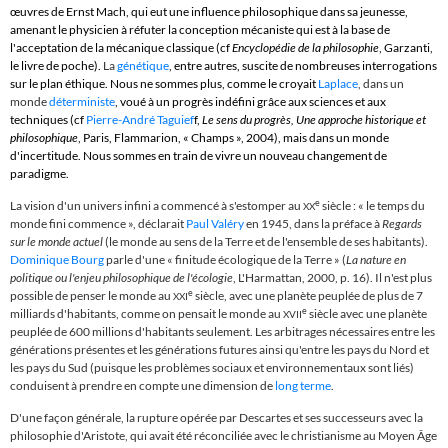
œuvres de Ernst Mach, qui eut une influence philosophique dans sa jeunesse,
amenant le physicien à réfuter la conception mécaniste qui est à la base de
l'acceptation de la mécanique classique (cf
Encyclopédie de la philosophie
, Garzanti,
le livre de poche).
La
génétique
, entre autres, suscite de nombreuses interrogations
sur le plan éthique. Nous ne sommes plus, comme le croyait
Laplace
, dans un
monde
déterministe
, voué à un progrès indéfini grâce aux sciences et aux
techniques (cf
Pierre-André Taguief
f
,
Le sens du progrès, Une approche historique et
philosophique
, Paris, Flammarion, « Champs », 2004), mais dans un monde
d'incertitude. Nous sommes en train de vivre un nouveau changement de
paradigme
.
e
La vision d'un univers infini a commencé à s'estomper au
siècle : « le temps du
XX
monde fini commence », déclarait
Paul Valéry
en 1945
, dans la préface à
Regards
sur le monde actuel
(le monde au sens de la Terre et de l'ensemble de ses habitants
).
Dominique Bourg
parle d'une
«
finitude écologique de la Terre
»
(
La nature en
politique ou l'enjeu philosophique de l'écologie
, L'Harmattan, 2000, p. 16
). Il n'est plus
e
possible de penser le monde au
siècle, avec une planète peuplée de plus de 7
XXI
e
milliards d'habitants, comme on pensait le monde au
siècle avec une planète
XVII
peuplée de 600 millions d'habitants seulement. Les arbitrages nécessaires entre les
générations présentes et les générations futures ainsi qu'entre les pays du Nord et
les pays du Sud (puisque les problèmes sociaux et environnementaux sont liés)
conduisent à prendre en compte une dimension de
long terme
.
D'une façon générale, la rupture
opérée par Descartes
et ses successeurs
avec la
philosophie d'Aristote
, qui avait été réconciliée avec le christianisme au Moyen Âge