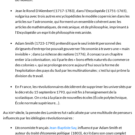
Jean le Rond D'Alembert
(1717-1783), dans l'
Encyclopédie
(1751-1765),
vulgarisa avec trois autres encyclopédistes le modèle copernicien dans les
articles sur l'astronomie, qui forment un ensemble cohérent avec les
articles de mathématiques, de mécanique, et de philosophie, imprimant à
l'
Encyclopédie
un esprit de philosophie mécaniste.
Adam Smith
(1723-1790) prétendit que le seul
intérêt
personnel des
dirigeants d'entreprise pouvait gouverner l'économie à travers une «
main
invisible
» ; dans
La richesse des nations
(1776), il consacra un chapitre
entier à la colonisation, où il parle des « bons effets naturels du commerce
des colonies », qui se prolonge encore aujourd'hui sous la forme de
l'exploitation des
pays du Sud
par les
multinationales
; c'est lui qui prône la
division du travail
.
En France, les révolutionnaires décidèrent de supprimer les universités par
le décret du 15 septembre 1793, qui mit fin à l'enseignement de la
scolastique. On créa à la place de nouvelles écoles (École polytechnique,
École normale supérieure...).
Au
siècle
, la pensée des Lumières fut radicalisée par une multitude de penseurs
e
XIX
influencés par les idéilogies révolutionnaires :
L'économiste français
Jean-Baptiste Say
, influencé par Adam Smith et
auteur du
traité d'économie politique
(1803), écrit dans son
cours complet