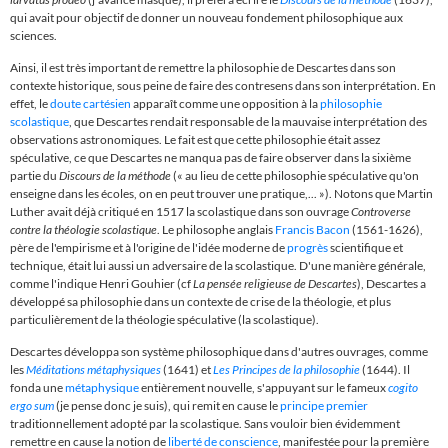
qui avait pour objectif de donner un nouveau fondement philosophique aux
sciences.
Ainsi, il est très important de remettre la philosophie de Descartes dans son
contexte historique, sous peine de faire des contresens dans son interprétation. En
effet, le
doute cartésien
apparaît comme une opposition à la
philosophie
scolastique
, que Descartes rendait responsable de la mauvaise interprétation des
observations astronomiques. Le fait est que cette philosophie était assez
spéculative, ce que Descartes ne manqua pas de faire observer dans la sixième
partie du
Discours de la méthode
(« au lieu de cette philosophie spéculative qu'on
enseigne dans les écoles, on en peut trouver une pratique,... »). Notons que Martin
Luther avait déjà critiqué en 1517 la scolastique dans son ouvrage
Controverse
contre la théologie scolastique
. Le philosophe anglais
Francis Bacon
(1561-1626),
père de l'empirisme et à l'origine de l'idée moderne de
progrès
scientifique et
technique, était lui aussi un adversaire de la scolastique. D'une manière générale,
comme l'indique Henri Gouhier (cf
La pensée religieuse de Descartes
), Descartes a
développé sa philosophie dans un contexte de crise de la théologie, et plus
particulièrement de la théologie spéculative (la scolastique).
Descartes développa son système philosophique dans d'autres ouvrages, comme
les
Méditations métaphysiques
(1641) et
Les Principes de la philosophie
(1644). Il
fonda une
métaphysique
entièrement nouvelle, s'appuyant sur le fameux
cogito
ergo sum
(je pense donc je suis), qui remit en cause le
principe premier
traditionnellement adopté par la scolastique. Sans vouloir bien évidemment
remettre en cause la notion de
liberté de conscience
, manifestée pour la première