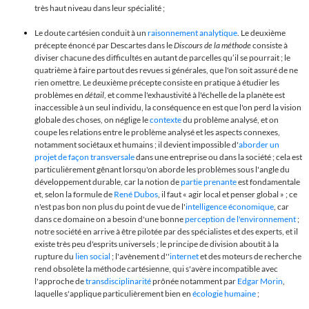
très haut niveau dans leur spécialité ;
Le doute cartésien conduit à un
raisonnement analytique
. Le deuxième
précepte énoncé par Descartes dans le
Discours de la méthode
consiste à
diviser chacune des difficultés en autant de parcelles qu’il se pourrait ; le
quatrième à faire partout des revues si générales, que l'on soit assuré de ne
rien omettre. Le deuxième précepte consiste en pratique à étudier les
problèmes en
détail
, et comme l'exhaustivité
à l'échelle de la planète
est
inaccessible à un seul individu
, la conséquence en est que l'on perd la vision
globale des choses, on néglige le
contexte
du problème analysé, et on
coupe les relations entre le problème analysé et les aspects connexes,
notamment sociétaux et humains ; il devient impossible d'
aborder un
projet de façon transversale
dans une entreprise ou dans la société ; cela est
particulièrement gênant lorsqu'on aborde les problèmes sous l'angle du
développement durable, car la notion de
partie prenante
est fondamentale
et, selon la formule de
René Dubos
, il faut
« agir local
et penser global
»
; ce
n'est pas bon non plus du point de vue de l'
intelligence économique
, car
dans ce domaine on a besoin d'une bonne
perception de l'environnement
;
notre société en arrive à être pilotée par des spécialistes et des experts, et il
existe très peu d'esprits universels ; le principe de division aboutit à la
rupture du
lien social
; l'avènement d''
internet
et des moteurs de recherche
rend obsolète la méthode cartésienne, qui s'avère incompatible avec
l'approche de
transdisciplinarité
prônée notamment par
Edgar Morin
,
laquelle s'applique particulièrement bien en
écologie humaine
;