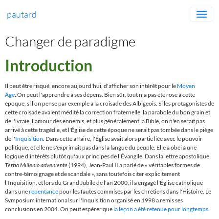
pautard
Changer de paradigme
Introduction
Il peut être risqué, encore aujourd'hui, d'afficher son intérêt pour le
Moyen
Âge
.
On peut l'apprendre à ses dépens. Bien sûr, tout n'a pas été rose à cette
époque, si l'on pense par exemple à la croisade des Albigeois. Si les protagonistes de
cette croisade avaient médité la correction fraternelle, la parabole du bon grain et
de l'ivraie, l'amour des ennemis, et plus généralement la Bible, on n'
en serait pas
arrivé à cette tragédie, et l'
É
glise de cette époque ne serait pas tombée dans le piège
de l'
Inquisition
. Dans cette affaire, l'Église avait alors partie liée avec le pouvoir
politique, et elle ne s'exprimait pas dans la langue du peuple. Elle a obéi à une
logique d'intérêts plutôt qu'aux principes de l'
É
vangile. Dans la lettre apostolique
Tertio Millenio adveniente
(1994), Jean-Paul II a parlé de
«
véritables formes de
contre-témoignage et de scandale
»
, sans toutefois citer explicitement
l'Inquisition, et lors du Grand Jubilé de l'an 2000, il a engagé l'
Église
catholique
dans une
repentance
pour les fautes commises par les chrétiens dans l'Histoire. Le
Symposium international sur l'Inquisition organisé en 1998 a remis ses
conclusions en 2004. On peut espérer que
la leçon a été retenue pour longtemps
.