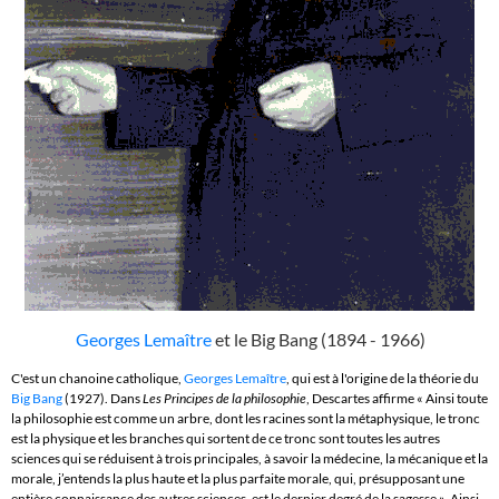
Georges Lemaître
et le Big Bang (1894 - 1966)
C'est un chanoine catholique,
Georges Lemaître
, qui est à l'origine de la théorie du
Big Bang
(1927). Dans
Les Principes de la philosophie
, Descartes affirme « Ainsi toute
la philosophie est comme un arbre, dont les racines sont la métaphysique, le tronc
est la physique et les branches qui sortent de ce tronc sont toutes les autres
sciences qui se réduisent à trois principales, à savoir la médecine, la mécanique et la
morale, j’entends la plus haute et la plus parfaite morale, qui, présupposant une
entière connaissance des autres sciences, est le dernier degré de la sagesse ». Ainsi,