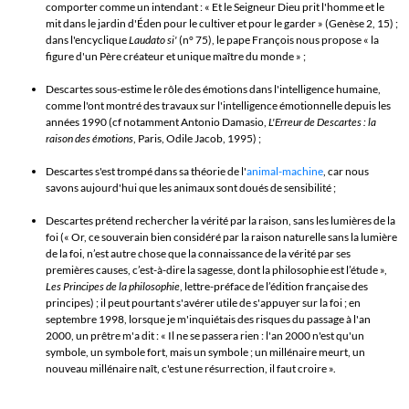
comporter comme un intendant :
« Et le Seigneur Dieu prit l'homme et le
mit dans le jardin d'Éden pour le cultiver et pour le garder » (Genèse 2, 15) ;
dans l'encyclique
Laudato si'
(n° 75), le pape François nous propose
«
la
figure d'un Père créateur et unique maître du monde
»
;
Descartes sous-estime le rôle des émotions dans l'intelligence humaine,
comme l'ont montré des travaux sur l'intelligence émotionnelle depuis les
années 1990 (cf notamment Antonio Damasio,
L'Erreur de Descartes : la
raison des émotions
, Paris, Odile Jacob, 1995) ;
Descartes s'est trompé dans sa théorie de l'
animal-machine
, car nous
savons aujourd'hui que les animaux sont doués de sensibilité ;
Descartes prétend rechercher la vérité par la raison, sans les lumières de la
foi
(« Or, ce souverain bien considéré par la raison naturelle sans la lumière
de la foi, n’est autre chose que la connaissance de la vérité par ses
premières causes, c’est-à-dire la sagesse, dont la philosophie est l’étude »,
Les Principes de la philosophie
, lettre-préface de l’édition française des
principes) ; il peut pourtant s'avérer utile de s'appuyer sur la foi ; en
septembre 1998, lorsque je m'inquiétais des risques du passage à l'an
2000, un prêtre m'a dit : « Il ne se passera rien : l'an 2000 n'est qu'un
symbole, un symbole fort, mais un symbole ; un millénaire meurt, un
nouveau millénaire naît, c'est une résurrection, il faut croire ».