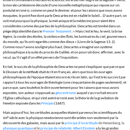
la morale cartésienne découle d'une nouvelle métaphysique qui repose sur un
postulat erroné si, comme on peut le deviner, et pour les raisons que nous avons
évoquées, le point fixe dont parle Descartes est en réalité le Soleil... D'autre part, on
voit mal pourquoi la physique, la mécanique et la médecine pourraient être
considérées comme des parties de la philosophie. Descartes est tombé dans un
piège déjà identifié dans le
Premier Testament
:
« Mais c'est le feu, le vent, la brise
légère, la ronde des étoiles, la violence des flots, les luminaires du ciel, gouverneurs
du monde, qu'ils ont regardés comme des
dieux
» (Livre de la Sagesse 13, 2).
Comme nous l'avons souligné plus haut, Descartes a imaginé son système
philosophique à la suite du procès de Galilée, et on pourrait donc affirmer, avec le
recul, qu'il s'agit d'un effet pervers de l'Inquisition.
En fait, le succès de la philosophie de Descartes ne peut s'expliquer que parce que
le
Discours de la méthode
était écrit en
français
, alors que tous les ouvrages
philosophiques de l'époque étaient encore écrits en latin, qu'il est très succinct par
rapport à tous les ouvrages de théologie (une cinquantaine de pages seulement), et
parce que, sans toutefois le dire ouvertement pour les raisons que nous avons
exposées, son auteur s'opposait au
géocentrisme
auquel s'accrochait encore
l'Église catholique, et qui s'est avéré erroné avec la théorie de la
gravitation
de
Newton exposée dans les
Principia
(1687).
Mais aujourd'hui, les certitudes auxquelles étaient parvenus les scientifiques du
e
siècle avec la physique newtonienne sont ébranlées non seulement par la
XIX
découverte des galaxies, mais aussi par le
principe d'incertitude
de Heisenberg
, la
physique quantique
et le
principe de relativité
.
Albert Einstein
a lu les grandes