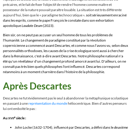
précaires, et le fait de fixer l'objectif de rendre l'homme comme maître et
possesseur de la nature pouvait paraître louable. La situation est très différente
aujourd'hui, bien que le
«
paradigme technocratique
»
. soit sérieusement enraciné
dans les esprits, comme le pape François le constate dans son exhortation
apostolique
Laudate Deum
(2023).
Bien sûr, on ne peut pas accuser un seul homme de tous les problèmes de
l'humanité. Le changement de paradigme constitué par la révolution
copernicienne a commencé avant Descartes, et comme nous l'avons vu, selon deux
personnalités orthodoxes, les causes de la crise écologique sont aussi à chercher
dans la Renaissance, c'est-à-dire avant Descartes. Notre philosophe national n'a
été qu'un révélateur d'un changement profond amorcé avant lui. D'ailleurs, on ne
connaît pas très bien quels philosophes l'ont influencé. Descartes correspond
néanmoins à un moment charnière dans l'histoire de la philosophie.
Après Descartes
Descartes ne fut évidemment pas le seul à abandonner la métaphysique scolastique
en passant à une
représentation du monde
héliocentrique. Bien d'autres penseurs
lui ont emboîté le pas :
e
Au
siècle :
XVII
John Locke
(1632-1704), influencé par Descartes, a défini dans le
deuxième