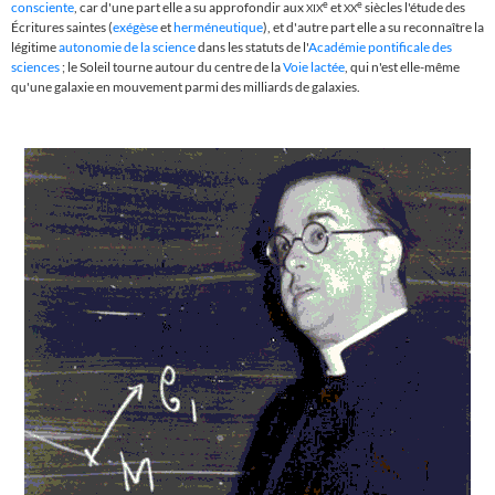
e
e
consciente
, car d'une part elle a su approfondir aux
et
siècles l'étude des
XIX
XX
Écritures saintes (
exégèse
et
herméneutique
), et d'autre part elle a su reconnaître la
légitime
autonomie de la science
dans les statuts de l'
Académie pontificale des
sciences
; le Soleil tourne autour du centre de la
Voie lactée
, qui n'est elle-même
qu'une galaxie en mouvement parmi des milliards de galaxies.