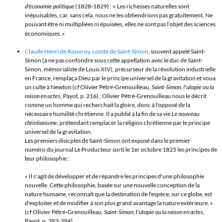
«
d'économie politique
(1828-1829) :
Les richesses naturelles sont
inépuisables, car, sans cela, nous ne les obtiendrions pas gratuitement. Ne
pouvant être ni multipliées ni épuisées, elles ne sont pas l’objet des sciences
économiques
.»
Claude Henri de Rouvroy, comte de Saint-Simon
, souvent appelé Saint-
Simon (à ne pas confondre sous cette appellation avec le duc de Saint-
Simon, mémorialiste de Louis XIV),
précurseur de la révolution industrielle
en France, remplaça Dieu par le principe universel de la gravitation et voua
un culte à Newton (cf Olivier Pétré-Grenouilleau,
Saint-Simon, l'utopie ou la
raison en actes
, Payot, p. 216) ; Olivier Pétré-Grenouilleau nous le décrit
comme un homme qui recherchait la gloire, donc à l'opposé de la
nécessaire humilité chrétienne. Il a publié à la fin de sa vie
Le nouveau
christianisme
, prétendant remplacer la religion chrétienne par le principe
universel de la gravitation.
Les premiers disicples
d
e Saint-Simon ont exposé dans le premier
numéro du journal Le Producteur sorti le 1er octobre 1825 les principes de
leur philosophie :
« Il s'agit de développer et de répandre les principes d'une philosophie
nouvelle. Cette philosophie, basée sur une nouvelle conception de la
nature humaine, reconnaît que la destination de l'espèce, sur ce globe, est
d'exploiter et de modifier à son plus grand avantage la nature extérieure. »
(
cf Olivier Pétré-Grenouilleau,
Saint-Simon, l'utopie ou la raison en actes
,
Payot, p. 393-394).