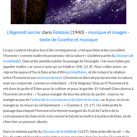
L'Apprenti sorcier
dans
Fantasia
(1940) -
musique et images
-
texte de Goethe et musique
Ce qui s'avérera le plus lourd de conséquences, c'est que Descartes considère
l'homme
«
comme maître et possesseur de la nature » (sixième partie du
Discours de
la méthode
). Descartes semble oublier le passage de l'évangile « Ne vous faites pas
appeler maître, car vous n'avez qu'un Maître» (Mt, 23, 8). Pour cette raison, on
reproche aujourd'hui à Descartes d'être
prométhéen
, et de rompre la relation
entre l'homme et son
environnement
. L'homme ne devrait pas tyranniser la nature,
mais se comporter comme un intendant :
«
Et le Seigneur Dieu prit l'homme et le
mit dans le jardin d'Éden pour le cultiver et pour le garder.
Et Yahweh Dieu donna à
l'homme cet ordre :
«
Tu peux manger de tous les arbres du jardin ; mais tu ne
mangeras pas de l'
arbre de la connaissance du bien et du mal
, car le jour où tu en
mangeras, tu mourras certainement.
»
»
(Genèse 2, 15-17). On interprète le
passage dans lequel l'homme et la femme mangent du fruit de l'arbre de la
connaissance du bien et du mal comme le fait de se mettre à la place de Dieu, et de
chercher un pouvoir absolu.
Dans la sixième partie du
Discours de la méthode
(1637), Descartes déclarait :
« A
u
lieu de cette philosophie spéculative qu'on enseigne dans les écoles [il s'agit de la