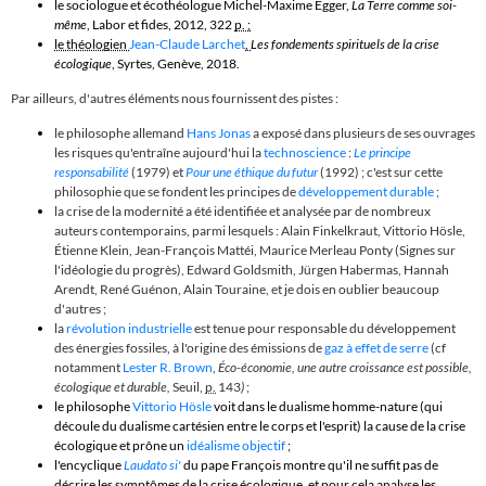
le sociologue et écothéologue Michel-Maxime Egger,
La Terre comme soi-
même
, Labor et fides, 2012, 322
p. ;
le théologien
Jean-Claude Larchet
,
Les fondements spirituels de la crise
écologique
, Syrtes, Genève, 2018.
Par ailleurs, d'autres éléments nous fournissent des pistes :
le philosophe allemand
Hans Jonas
a exposé dans plusieurs de ses ouvrages
les risques qu'entraîne aujourd'hui la
technoscience
:
Le principe
responsabilité
(1979) et
Pour une éthique du futur
(1992) ; c'est sur cette
philosophie que se fondent les principes de
développement durable
;
la crise de la modernité a été identifiée et analysée par de nombreux
auteurs contemporains, parmi lesquels : Alain Finkelkraut, Vittorio Hösle,
Étienne Klein, Jean-François Mattéi, Maurice Merleau Ponty (Signes sur
l'idéologie du progrès), Edward Goldsmith, Jürgen Habermas, Hannah
Arendt, René Guénon, Alain Touraine, et je dois en oublier beaucoup
d'autres ;
la
révolution industrielle
est tenue pour responsable du développement
des énergies fossiles, à l'origine des émissions de
gaz à effet de serre
(cf
notamment
Lester R. Brown
,
Éco-économie, une autre croissance est possible,
écologique et durable,
Seuil,
p.
143
)
;
le philosophe
Vittorio Hösle
voit dans le dualisme homme-nature (qui
découle du dualisme cartésien entre le corps et l'esprit) la cause de la crise
écologique
et prône un
idéalisme objectif
;
l'encyclique
Laudato si'
du pape François montre qu'il ne suffit pas de
décrire les symptômes de la crise écologique, et pour cela analyse les