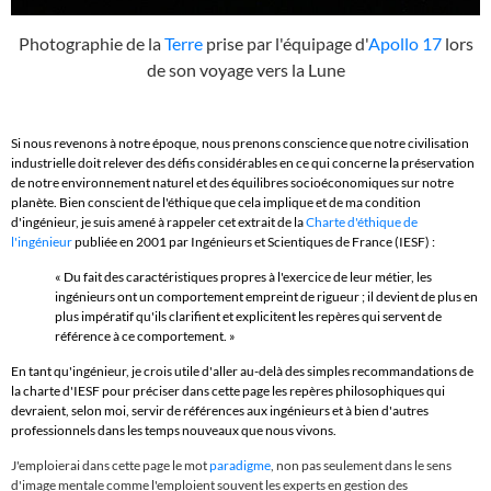
Photographie de la
Terre
prise par l'équipage d'
Apollo 17
lors
de son voyage vers la Lune
Si nous revenons à notre époque, nous prenons conscience que notre civilisation
industrielle doit relever des défis considérables en ce qui concerne la préservation
de notre environnement naturel et des équilibres socioéconomiques sur notre
planète. Bien conscient de l'éthique que cela implique et de ma condition
d'ingénieur, je suis amené à rappeler cet extrait de la
Charte d'éthique de
l'ingénieur
publiée en 2001 par Ingénieurs et Scientiques de France (IESF) :
« Du fait des caractéristiques propres à l'exercice de leur métier, les
ingénieurs ont un comportement empreint de rigueur ; il devient de plus en
plus impératif qu'ils clarifient et explicitent les repères qui servent de
référence à ce comportement. »
En tant qu'ingénieur, je crois utile d'aller au-delà des simples recommandations de
la charte d'IESF pour préciser dans cette page les repères philosophiques qui
devraient, selon moi, servir de références aux ingénieurs et à bien d'autres
professionnels dans les temps nouveaux que nous vivons.
J'emploierai dans cette page le mot
paradigme
, non pas seulement dans le sens
d'image mentale comme l'emploient souvent les experts en gestion des