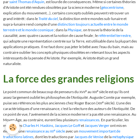
par
saint Thomas d'Aquin
, est lourde de conséquences. Même si certaines théories
d'Aristote
ont été rendues obsolètes par la science moderne
(
géocentrisme
,
explication du mouvement...), certains concepts oubliés peuvent retrouver un
grand intérêt : dans le
Traité du ciel
,
la distinction entre mondes sub-lunaire et
supra-lunaire
rend compte d'une
distinction toujours actuelle entre le monde
terrestre et le monde cosmique
; dans la
Physique
,
on trouve la théorie de la
causalité, avec quatre causes et la notion de cause finale ; le
référentiel terrestre
,
qui adopte une représentation centrée sur la Terre, est utilisable dans la plupart des
applications pratiques. Il ne faut donc pas jeter le bébé avec l'eau du bain, mais au
contraire oublier
les concepts physiques obsolètes
en retenant tous les aspects
intéressants de la pensée d'Aristote. Par exemple, Aristote était un grand
naturaliste.
La force des grandes religions
e
e
Le point commun de beaucoup de penseurs du
au
siècle est qu'ils ont
XVII
XIX
assez largement oublié les philosophes de l'Antiquité. Auguste Comte par exemple,
e
puise ses références les plus anciennes chez Roger Bacon (
siècle). L'une des
XIII
caractéristiques d'une renaissance, c'est la relecture des auteurs de l'Antiquité. De
ce point de vue, l'avénement de la science moderne n'a pas été une renaissance. Au
Moyen Âge, au contraire, eurent lieu plusieurs
renaissances
. En particulier, les
médiévistes
Charles H. Haskins
,
Jacques Le Goff
et
Jacques Verger
ont mis en
e
évidence une
renaissance au
siècle
avec un
mouvement important de
XII
traductions latines
, dont les traductions par
Jacques de Venise
de la
métaphysique