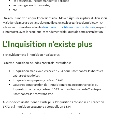
les passages qui recommandent le pardon ;
les passages sur la pauvreté ;
etc
On a coutume de dire que l'hérésie était au Moyen Âge une rupture du lien social.
Mais dans la mesure où la société médiévale s'était organisée depuis les
-
e
e
X
XI
siècles en trois ordres selon les
fonctions tripartites indo-européennes
, on peut
s'interroger, avec le recul, sur les fondements bibliques de cette organisation.
L'Inquisition n'existe plus
Bien évidemment, l'Inquisition n'existe plus.
Le terme Inquisition peut désigner trois institutions :
L'Inquisition médiévale, créée en 1234 pour lutter contre les hérésies
cathare et vaudoise ;
L'Inquisition espagnole, créée en 1478 ;
La Sacrée congrégation de l'Inquisition romaine et universelle, ou
Inquisition romaine, créée en 1542 pendant le concile de Trente pour
lutter contre le protestantisme.
Aucune de ces institutions n'existe plus. L'Inquisition a été abolie en France en
1772, et l'Inquisition espagnole a été abolie en 1834.