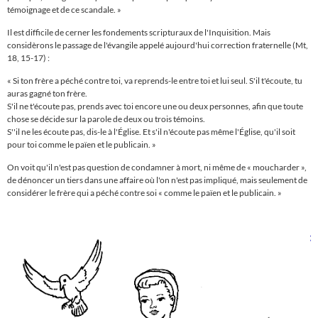
témoignage et de ce scandale.
»
Il est difficile de cerner les fondements scripturaux de l'Inquisition. Mais
considèrons le passage de l'évangile appelé aujourd'hui correction fraternelle (Mt,
18, 15-17) :
« Si ton frère a péché contre toi, va reprends-le entre toi et lui seul. S'il t'écoute, tu
auras gagné ton frère.
S'il ne t'écoute pas, prends avec toi encore une ou deux personnes, afin que toute
chose se décide sur la parole de deux ou trois témoins.
S''il ne les écoute pas, dis-le à l'
É
glise. Et s'il n'écoute pas même l'
Église
, qu'il soit
pour toi comme le païen et le publicain.
»
On voit qu'il n'est pas question de condamner à mort, ni même de
«
moucharder
»
,
de dénoncer un tiers dans une affaire où l'on n'est pas impliqué, mais seulement de
considérer le frère qui a péché contre soi
«
comme le païen et le publicain.
»