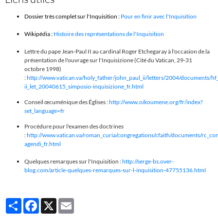
Dossier très complet sur l'Inquisition :
Pour en finir avec l'Inquisition
Wikipédia :
Histoire des représentations de l'Inquisition
Lettre du pape Jean-Paul II au cardinal Roger Etchegaray à l'occasion de la
présentation de l'ouvrage sur l'Inquisizione (Cité du Vatican, 29-31
octobre 1998)
:
http://www.vatican.va/holy_father/john_paul_ii/letters/2004/documents/hf_
ii_let_20040615_simposio-inquisizione_fr.html
Conseil œcuménique des
É
glises :
http://www.oikoumene.org/fr/index?
set_language=fr
Procédure pour l'examen des doctrines
:
http://www.vatican.va/roman_curia/congregations/cfaith/documents/rc_co
agendi_fr.html
Quelques remarques sur l'Inquisition :
http://serge-bs.over-
blog.com/article-quelques-remarques-sur-l-inquisition-47755136.html
Partager
Facebook
X
Email