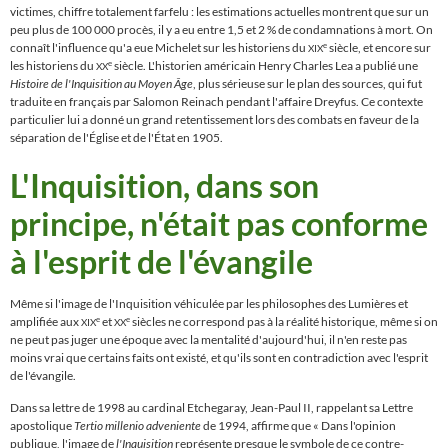
victimes, chiffre totalement farfelu : les estimations actuelles montrent que sur un
peu plus de 100 000 procès, il y a eu entre 1,5 et 2 % de condamnations à mort. On
connaît l'influence qu'a eue Michelet sur les historiens du
siècle, et encore sur
e
XIX
les historiens du
siècle. L'historien américain Henry Charles Lea a publié une
e
XX
Histoire de l'Inquisition au Moyen Âge
, plus sérieuse sur le plan des sources, qui fut
traduite en français par Salomon Reinach pendant l'affaire Dreyfus. Ce contexte
particulier lui a donné un grand retentissement lors des combats en faveur de la
séparation de l'
É
glise et de l'
É
tat en 1905.
L'Inquisition, dans son
principe, n'était pas conforme
à l'esprit de l'évangile
Même si l'image de l'Inquisition véhiculée par les philosophes des Lumières et
amplifiée aux
et
siècles ne correspond pas à la réalité historique, même si on
e
e
XIX
XX
ne peut pas juger une époque avec la mentalité d'aujourd'hui, il n'en reste pas
moins vrai que certains faits ont existé, et qu'ils sont en contradiction avec l'esprit
de l'évangile.
Dans sa lettre de 1998 au cardinal Etchegaray, Jean-Paul II, rappelant sa Lettre
apostolique
Tertio millenio adveniente
de 1994, affirme que
«
Dans l'opinion
publique, l'image de
l'Inquisition
représente presque le symbole de ce contre-