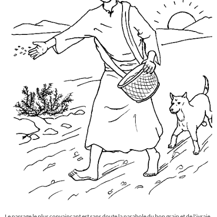
Le passage le plus convaincant est sans doute la parabole du bon grain et de l'ivraie