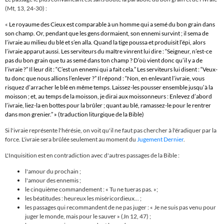
(Mt, 13, 24-30) :
«
Le royaume des Cieux est comparable à un homme qui a semé du bon grain dans
son champ. Or, pendant que les gens dormaient, son ennemi survint ; il sema de
l’ivraie au milieu du blé et s’en alla. Quand la tige poussa et produisit l’épi, alors
l’ivraie apparut aussi. Les serviteurs du maître vinrent lui dire : “Seigneur, n’est-ce
pas du bon grain que tu as semé dans ton champ ? D’où vient donc qu’il y a de
l’ivraie ?” Il leur dit : “C’est un ennemi qui a fait cela.” Les serviteurs lui disent : “Veux-
tu donc que nous allions l’enlever ?” Il répond : “Non, en enlevant l’ivraie, vous
risquez d’arracher le blé en même temps. Laissez-les pousser ensemble jusqu’à la
moisson ; et, au temps de la moisson, je dirai aux moissonneurs : Enlevez d’abord
l’ivraie, liez-la en bottes pour la brûler ; quant au blé, ramassez-le pour le rentrer
dans mon grenier.” » (traduction liturgique de la Bible)
Si l'ivraie représente l'hérésie, on voit qu'il ne faut pas chercher à l'éradiquer par la
force. L'ivraie sera brûlée seulement au moment du
Jugement Dernier
.
L'Inquisition est en contradiction avec d'autres passages de la Bible :
l'amour du prochain ;
l'amour des ennemis ;
le cinquième commandement : « Tu ne tueras pas. »;
les béatitudes : heureux les miséricordieux... ;
les passages qui recommandent de ne pas juger :
«
Je ne suis pas venu pour
juger le monde, mais pour le sauver
»
(Jn 12, 47) ;