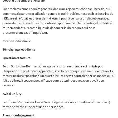
Début d'une enquête générale
On proclamait une enquête générale dans une région touchée par l'hérésie, qui
commençait par une prédication générale, où l'inquisiteur exposait la doctrine de
l'
É
Eglise et réfutait les thèses de l'hérésie. Il publiait ensuite un décret de grâce,
demandant aux hérétiques de confesser spontanément leurs fautes, et un édit de
foi, demandant aux catholiques de dénoncer les hérétiques qui ne se
présenteraient pas à l'inquisiteur.
Citation individuelle
Témoignages et défense
Question et torture
Selon Bartolomé Bennassar,
l'usage de la torture n'a jamais été la règle pour
l'Inquisition et peut même apparaître, à certaines époques, comme l'exception. La
torture ne durait pas plus d'un quart d'heure et était contrôlée par un médecin. Du
fait qu'elle était souvent peu efficace pour obtenir des aveux, on y avait peu
recours.
Avis d'un jury
Le tribunal s'appuie sur
l'avis d'un collège de
boni viri
, conseil (en latin
consilium
)
formé de trente à une centaine de personnes.
Prononcé du jugement