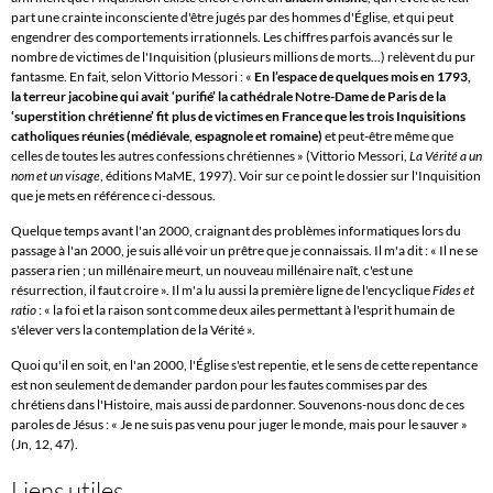
part une crainte inconsciente d'être jugés par des hommes d'Église, et qui peut
engendrer des comportements irrationnels. Les chiffres parfois avancés sur le
nombre de victimes de l'Inquisition (plusieurs millions de morts...) relèvent du pur
fantasme. En fait, selon Vittorio Messori : «
En l’espace de quelques mois en 1793,
la terreur jacobine qui avait ‘purifié’ la cathédrale Notre-Dame de Paris de la
‘superstition chrétienne’ fit plus de victimes en France que les trois Inquisitions
catholiques réunies (médiévale, espagnole et romaine)
et peut-être même que
celles de toutes les autres confessions chrétiennes » (Vittorio Messori,
La Vérité a un
nom et un visage
, éditions MaME, 1997). Voir sur ce point le dossier sur l'Inquisition
que je mets en référence ci-dessous.
Quelque temps avant l'an 2000, craignant des problèmes informatiques lors du
passage à l'an 2000, je suis allé voir un prêtre que je connaissais. Il m'a dit : « Il ne se
passera rien ; un millénaire meurt, un nouveau millénaire naît, c'est une
résurrection, il faut croire ». Il m'a lu aussi la première ligne de l'encyclique
Fides et
ratio
: « la foi et la raison sont comme deux ailes permettant à l'esprit humain de
s'élever vers la contemplation de la Vérité ».
Quoi qu'il en soit, en l'an 2000, l'Église s'est repentie, et le sens de cette repentance
est non seulement de demander pardon pour les fautes commises par des
chrétiens dans l'Histoire, mais aussi de pardonner. Souvenons-nous donc de ces
paroles de Jésus : « Je ne suis pas venu pour juger le monde, mais pour le sauver »
(Jn, 12, 47).
Liens utiles