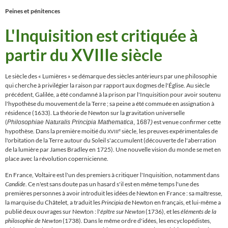
Peines et pénitences
L'Inquisition est critiquée à
partir du XVIIIe siècle
Le siècle des
«
Lumières
»
se démarque des siècles antérieurs par une philosophie
qui cherche à privilégier la raison par rapport aux dogmes de l'
É
glise. Au siècle
précédent, Galilée, a été condamné à la prison par l'Inquisition pour avoir soutenu
l'hypothèse du mouvement de la Terre ;
sa peine a été commuée en assignation à
résidence (1633)
. La théorie de Newton sur la gravitation universelle
(
est venue confirmer cette
Philosophiae Naturalis Principia Mathematica
, 1687
)
hypothèse. Dans la première moitié du
siècle, les preuves expérimentales de
e
XVIII
l'orbitation de la Terre autour du Soleil s'accumulent (découverte de l'aberration
de la lumière par James Bradley en 1725). Une nouvelle vision du monde se met en
place avec la révolution copernicienne.
En France, Voltaire est l'un des premiers à critiquer l'Inquisition, notamment dans
Candide
. Ce n'est sans doute pas un hasard s'il est en même temps l'une des
premières personnes à avoir introduit les idées de Newton en France : sa maîtresse,
la marquise du Châtelet, a traduit les
Principia
de Newton en français, et lui-même a
publié deux ouvrages sur Newton : l'
épître sur Newton
(1736), et les
éléments de la
philosophie de Newton
(1738). Dans le même ordre d'idées, les encyclopédistes,