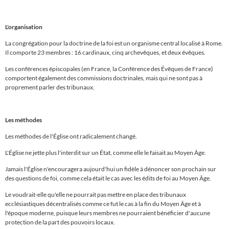
L'organisation
La congrégation pour la doctrine de la foi est un organisme central localisé à Rome.
Il comporte 23 membres : 16 cardinaux, cinq archevêques, et deux évêques.
Les conférences épiscopales (en France, la Conférence des
É
vêques de France)
comportent également des commissions doctrinales, mais qui ne sont pas à
proprement parler des tribunaux.
Les méthodes
Les méthodes de l'Église ont radicalement changé.
L'Église ne jette plus l'interdit sur un État, comme elle le faisait au Moyen Âge.
Jamais l'Église n'encouragera aujourd'hui un fidèle à dénoncer son prochain sur
des questions de foi, comme cela était le cas avec les édits de foi au Moyen Âge.
Le voudrait-elle qu'elle ne pourrait pas mettre en place des tribunaux
ecclésiastiques décentralisés comme ce fut le cas à la fin du Moyen Âge et à
l'époque moderne, puisque leurs membres ne pourraient bénéficier d'aucune
protection de la part des pouvoirs locaux.