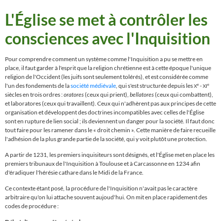
L'Église se met à contrôler les
consciences avec l'Inquisition
Pour comprendre comment un système comme l'Inquisition a pu se mettre en
place, il faut garder à l'esprit que la religion chrétienne est à cette époque l'unique
religion de l'Occident (les juifs sont seulement tolérés), et est considérée comme
l'un des fondements de la
société médiévale
, qui s'est structurée depuis les
-
e
e
X
XI
siècles en trois ordres :
oratores
(ceux qui prient),
bellatores
(ceux qui combattent),
et laboratores (ceux qui travaillent). Ceux qui n'adhèrent pas aux principes de cette
organisation et développent des doctrines incompatibles avec celles de l'
É
glise
sont en rupture de lien social ; ils deviennent un danger pour la société. Il faut donc
tout faire pour les ramener dans le
« droit chemin »
. Cette manière de faire recueille
l'adhésion de la plus grande partie de la société, qui y voit plutôt une protection.
A partir de 1231, les premiers inquisiteurs sont désignés, et l'
É
glise met en place les
premiers tribunaux de l'Inquisition à Toulouse et à Carcassonne en 1234 afin
d'éradiquer l'hérésie cathare dans le Midi de la France.
Ce contexte étant posé, la procédure de l'Inquisition n'avait pas le caractère
arbitraire qu'on lui attache souvent aujoud'hui. On mit en place rapidement des
codes de procédure :