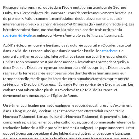
Plusieurs historiens, regroupés dans l'école mutationniste autour de Georges
Duby, Jen-Pierre Poly et Eric Bournazel, considérent les mouvements hérétiques
du premier
siècle comme la manifestation des bouleversements sociaux
e
XI
intervenus selon eux à la charnière des
et
siècles (la « mutation féodale »). Les
e
e
X
XI
hérésies seraient donc une réaction à la mise en place des trois ordres de la
société médiévale
au milieu du Moyen Âge (
oratores
,
bellatores
,
laboratores
).
Au
siècle, une nouvelle hérésie plus structurée apparaît en Occident, surtout
e
XII
dans le Midi de la France, ainsi que dans le nord de l'Italie : le
catharisme
. Ce
courant chrétien est dualiste. Interprétant de façon particulière les paroles du
Christ
«
Mon royaume n'est pas de ce monde
»
, les cathares prétendent qu'il y a
deux Dieux : le Dieu bon règne sur les cieux et a créé les esprits ; le Dieu mauvais
règne sur la Terre et a créé les choses visibles dont les êtres humains sous leur
forme charnelle, tandis que les âmes des êtres humains étant des esprits ont été
créées par le Dieu bon. Pour eux, l'
É
glise de Rome représente le Dieu mauvais. Les
cathares ont mis en place plusieurs évêchés dans le Midi de la France, et
deviennent une menace pour l'
É
glise de Rome.
Un élément particulier permet d'expliquer le succès des cathares : ils s'expriment
dans la langue locale, l'occitan. Les cathares ont en effet traduit en occitan le
Nouveau Testament. Lorsqu'ils lisent le Nouveau Testament, ils peuvent se faire
comprendre plus facilement que les catholiques, qui ont comme seule référence la
traduction latine de la Bible par saint Jérôme (la Vulgate). Le pape Innocent III s'est
opposé à ceux qui possédaient des bibles dans d'autres langues que le latin, sans
doute pour préserver l'unité de l'
É
glise autour de cette langue commune, et pour