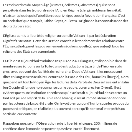
Les trois ordres du Moyen Âge (
oratores
,
bellatores
,
laboratores
) qui se sont
perpétués dans les trois ordres de l'Ancien Régime (clergé, noblesse, tiers état),
n'existent plus depuis l'abolition des privilèges sous la Révolution française. C'est
un ecclésiastique français, l'abbé Sieyès, qui est à l'origine de la reconnaissance des
droits du tiers état.
L'
É
glise a admis la liberté de religion au concile Vatican II, par la déclaration
Dignitatis Humanae
. Cette déclaration constitue le fondement des relations entre
l'
É
glise catholique et les gouvernements séculiers, quelle(s) que soi(en)t la ou les
religions des
É
tats correspondants
La Bible est aujourd'hui traduite dans plus de 2 400 langues, et disponible dans de
nombreuses éditions sur la Toile dans des traductions à partir de l'hébreu et du
grec, avec souvent des facilités de recherche. Depuis Vatican II, les messes sont
dites en langue vernaculaire (lectures de la Parole de Dieu, homélies, liturgie), alors
que pendant tout le Moyen Âge, les lectures de la Parole de Dieu se faisaient en latin
(en Occident) langue non comprise par le peuple, ou en grec (en Orient). Il est
évident que toute institution chrétienne qui s'aviserait aujourd'hui de s'écarter un
tant soit peu de l'esprit de la Bible et de l'évangile serait immédiatement dénoncée
par les acteurs de la société civile. On le voit bien aujourd'hui lorsque les propos du
pape sont critiqués, en réalité le plus souvent parce qu'ils sont mal interprétés ou
sortis de leur contexte.
Rappelons que, selon l'Observatoire de la liberté religieuse, 200 millions de
chrétiens dans le monde ne peuvent pas vivre leur foi librement.