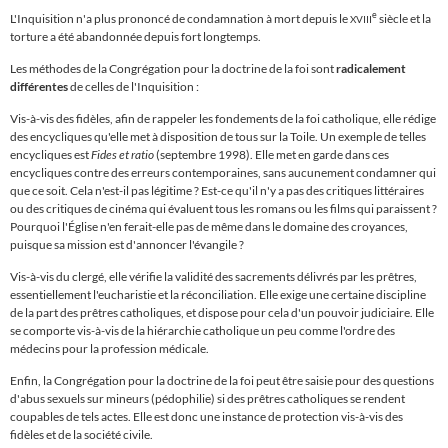
e
L'Inquisition n'a plus prononcé de condamnation à mort depuis le
siècle et la
XVIII
torture a été abandonnée depuis fort longtemps.
Les méthodes de la Congrégation pour la doctrine de la foi sont
radicalement
différentes
de celles de l'Inquisition :
Vis-à-vis des fidèles, afin de rappeler les fondements de la foi catholique,
elle rédige
des encycliques
qu'elle met à disposition de tous sur la Toile. Un exemple de telles
encycliques est
Fides et ratio
(septembre 1998). Elle met en garde dans ces
encycliques contre des erreurs contemporaines, sans aucunement condamner qui
que ce soit. Cela n'est-il pas légitime ? Est-ce qu'il n'y a pas des critiques littéraires
ou des critiques de cinéma qui évaluent tous les romans ou les films qui paraissent ?
Pourquoi l'
É
glise n'en ferait-elle pas de même dans le domaine des croyances,
puisque sa mission est d'annoncer l'évangile ?
Vis-à-vis du clergé, elle vérifie la validité des sacrements délivrés par les prêtres,
essentiellement l'eucharistie et la réconciliation. Elle exige une certaine discipline
de la part des prêtres catholiques, et dispose pour cela d'un pouvoir judiciaire. Elle
se comporte vis-à-vis de la hiérarchie catholique un peu comme l'ordre des
médecins pour la profession médicale.
Enfin, la Congrégation pour la doctrine de la foi peut être saisie pour des questions
d'abus sexuels sur mineurs (pédophilie) si des prêtres catholiques se rendent
coupables de tels actes. Elle est donc une instance de protection vis-à-vis des
fidèles et de la société civile.