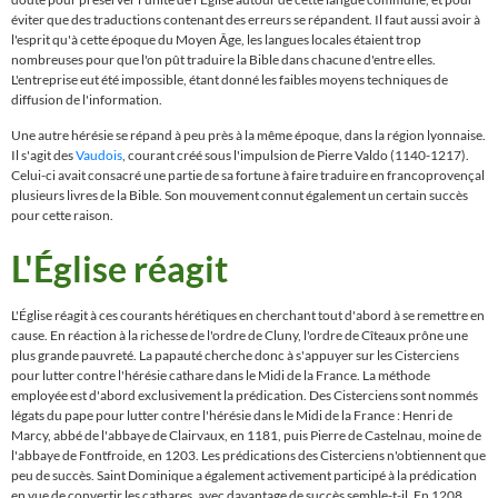
éviter que des traductions contenant des erreurs se répandent. Il faut aussi avoir à
l'esprit qu'à cette époque du Moyen Âge, les langues locales étaient trop
nombreuses pour que l'on pût traduire la Bible dans chacune d'entre elles.
L'entreprise eut été impossible, étant donné les faibles moyens techniques de
diffusion de l'information.
Une autre hérésie se répand à peu près à la même époque, dans la région lyonnaise.
Il s'agit des
Vaudois
, courant créé sous l'impulsion de Pierre Valdo (1140-1217).
Celui-ci avait consacré une partie de sa fortune à faire traduire en francoprovençal
plusieurs livres de la Bible. Son mouvement connut également un certain succès
pour cette raison.
L'Église réagit
L'
É
glise réagit à ces courants hérétiques en cherchant tout d'abord à se remettre en
cause. En réaction à la richesse de l'ordre de Cluny, l'ordre de Cîteaux prône une
plus grande pauvreté. La papauté cherche donc à s'appuyer sur les Cisterciens
pour lutter contre l'hérésie cathare dans le Midi de la France. La méthode
employée est d'abord exclusivement la prédication. Des Cisterciens sont nommés
légats du pape pour lutter contre l'hérésie dans le Midi de la France : Henri de
Marcy, abbé de l'abbaye de Clairvaux, en 1181, puis Pierre de Castelnau, moine de
l'abbaye de Fontfroide, en 1203. Les prédications des Cisterciens n'obtiennent que
peu de succès. Saint Dominique a également activement participé à la prédication
en vue de convertir les cathares, avec davantage de succès semble-t-il. En 1208,