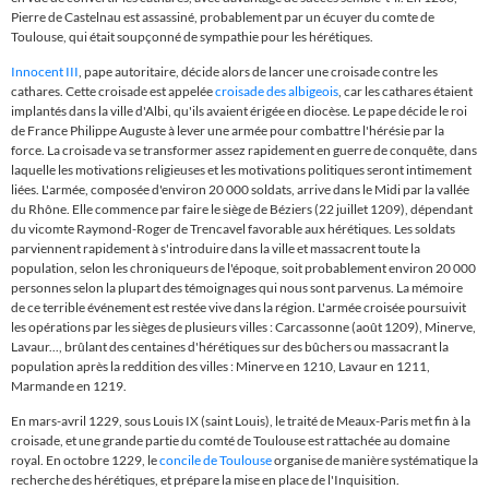
Pierre de Castelnau est assassiné, probablement par un écuyer du comte de
Toulouse, qui était soupçonné de sympathie pour les hérétiques.
Innocent III
, pape autoritaire, décide alors de lancer une croisade contre les
cathares. Cette croisade est appelée
croisade des albigeois
, car les cathares étaient
implantés dans la ville d'Albi, qu'ils avaient érigée en diocèse. Le pape décide le roi
de France Philippe Auguste à lever une armée pour combattre l'hérésie par la
force. La croisade va se transformer assez rapidement en guerre de conquête, dans
laquelle les motivations religieuses et les motivations politiques seront intimement
liées. L'armée, composée d'environ 20 000 soldats, arrive dans le Midi par la vallée
du Rhône. Elle commence par faire le siège de Béziers (22 juillet 1209), dépendant
du vicomte Raymond-Roger de Trencavel favorable aux hérétiques. Les soldats
parviennent rapidement à s'introduire dans la ville et massacrent toute la
population, selon les chroniqueurs de l'époque, soit probablement environ 20 000
personnes selon la plupart des témoignages qui nous sont parvenus. La mémoire
de ce terrible événement est restée vive dans la région. L'armée croisée poursuivit
les opérations par les sièges de plusieurs villes : Carcassonne (août 1209), Minerve,
Lavaur..., brûlant des centaines d'hérétiques sur des bûchers ou massacrant la
population après la reddition des villes : Minerve en 1210, Lavaur en 1211,
Marmande en 1219.
En mars-avril 1229, sous Louis IX (saint Louis), le traité de Meaux-Paris met fin à la
croisade, et une grande partie du comté de Toulouse est rattachée au domaine
royal. En octobre 1229, le
concile de Toulouse
organise de manière systématique la
recherche des hérétiques, et prépare la mise en place de l'Inquisition.