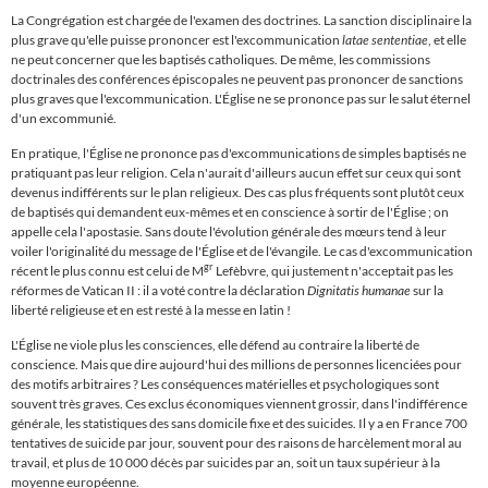
La Congrégation est chargée de l'examen des doctrines. La sanction disciplinaire la
plus grave qu'elle puisse prononcer est l'excommunication
latae sententiae
, et elle
ne peut concerner que les baptisés catholiques. De même, les commissions
doctrinales des conférences épiscopales ne peuvent pas prononcer de sanctions
plus graves que l'excommunication. L'
É
glise ne se prononce pas sur le
salut éternel
d'un excommunié.
En pratique, l'
É
glise ne prononce pas d'excommunications de simples baptisés ne
pratiquant pas leur religion. Cela n'aurait d'ailleurs aucun effet sur ceux qui sont
devenus indifférents sur le plan religieux. Des cas plus fréquents sont plutôt ceux
de baptisés qui demandent eux-mêmes et en conscience à sortir de l'
É
glise ; on
appelle cela l'apostasie
. Sans doute l'évolution générale des mœurs tend à leur
voiler l'originalité du message de l'
É
glise et de l'évangile.
Le cas d'excommunication
gr
récent le plus connu est celui de M
Lefèbvre, qui justement n'acceptait pas les
réformes de Vatican II : il a voté contre la déclaration
Dignitatis humanae
sur la
liberté religieuse et en est resté à la messe en latin !
L'
É
glise ne viole plus les consciences
, elle défend au contraire la liberté de
conscience. Mais que dire aujourd'hui des millions de personnes licenciées pour
des motifs arbitraires ? Les conséquences matérielles et psychologiques sont
souvent très graves. Ces exclus économiques viennent grossir, dans l'indifférence
générale, les statistiques des sans domicile fixe et des suicides. Il y a en France 700
tentatives de suicide par jour, souvent pour des raisons de harcèlement moral au
travail, et plus de 10 000 décès par suicides par an, soit un taux supérieur à la
moyenne européenne.