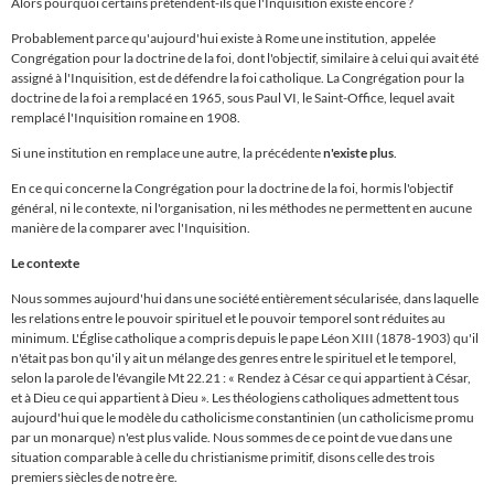
Alors pourquoi certains prétendent-ils que l'Inquisition existe encore ?
Probablement parce qu'aujourd'hui existe à Rome une institution, appelée
Congrégation pour la doctrine de la foi, dont l'objectif, similaire à celui qui avait été
assigné à l'Inquisition, est de défendre la foi catholique. La Congrégation pour la
doctrine de la foi a remplacé en 1965, sous Paul VI, le Saint-Office, lequel avait
remplacé l'Inquisition romaine en 1908.
Si une institution en remplace une autre, la précédente
n'existe plus
.
En ce qui concerne la Congrégation pour la doctrine de la foi, hormis l'objectif
général, ni le contexte, ni l'organisation, ni les méthodes ne permettent en aucune
manière de la comparer avec l'Inquisition.
Le contexte
Nous sommes aujourd'hui dans une société entièrement sécularisée, dans laquelle
les relations entre le pouvoir spirituel et le pouvoir temporel sont réduites au
minimum. L'
É
glise catholique a compris depuis le pape Léon XIII (1878-1903) qu'il
n'était pas bon qu'il y ait un mélange des genres entre le spirituel et le temporel,
selon la parole de l'évangile Mt 22.21 : « Rendez à César ce qui appartient à César,
et à Dieu ce qui appartient à Dieu
»
. Les théologiens catholiques admettent tous
aujourd'hui que le modèle du catholicisme constantinien (un catholicisme promu
par un monarque) n'est plus valide. Nous sommes de ce point de vue dans une
situation comparable à celle du christianisme primitif, disons celle des trois
premiers siècles de notre ère.