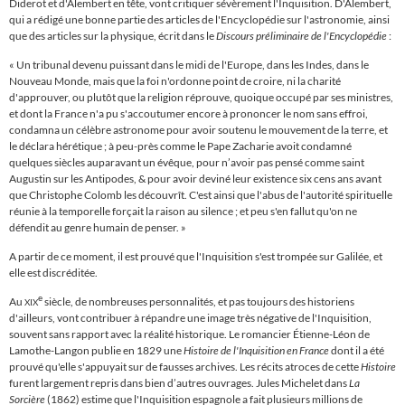
Diderot et d'Alembert en tête, vont critiquer sévèrement l'Inquisition. D'Alembert,
qui a rédigé une bonne partie des articles de l'Encyclopédie sur l'astronomie, ainsi
que des articles sur la physique, écrit dans le
Discours préliminaire de l'Encyclopédie
:
« Un tribunal devenu puissant dans le midi de l'Europe, dans les Indes, dans le
Nouveau Monde, mais que la foi n'ordonne point de croire, ni la charité
d'approuver, ou plutôt que la religion réprouve, quoique occupé par ses ministres,
et dont la France n'a pu s'accoutumer encore à prononcer le nom sans effroi,
condamna un célèbre astronome pour avoir soutenu le mouvement de la terre, et
le déclara hérétique ; à peu-près comme le Pape Zacharie avoit condamné
quelques siècles auparavant un évêque, pour n’avoir pas pensé comme saint
Augustin sur les Antipodes, & pour avoir deviné leur existence six cens ans avant
que Christophe Colomb les découvrît. C'est ainsi que l'abus de l'autorité spirituelle
réunie à la temporelle forçait la raison au silence ; et peu s'en fallut qu'on ne
défendit au genre humain de penser. »
A partir de ce moment, il est prouvé que l'Inquisition s'est trompée sur Galilée, et
elle est discréditée.
e
Au
siècle, de nombreuses personnalités, et pas toujours des historiens
XIX
d'ailleurs, vont contribuer à répandre une image très négative de l'Inquisition,
souvent sans rapport avec la réalité historique.
Le romancier É
tienne-Léon de
Lamothe-Langon publie en 1829 une
Histoire de l'Inquisition en France
dont il a été
prouvé qu'elle s'appuyait sur de fausses archives. Les récits atroces de cette
Histoire
furent largement repris dans bien d’autres ouvrages. Jules Michelet dans
La
Sorcière
(1862) estime que l'Inquisition espagnole a fait plusieurs millions de