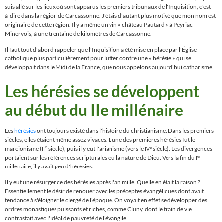
suis allé sur les lieux où sont apparus les premiers tribunaux de l'Inquisition, c'est-
à-dire dans la région de Carcassonne. J'étais d'autant plus motivé que mon nom est
originaire de cette région. Il y a même un vin « château Pautard » à Peyriac-
Minervois, à une trentaine de kilomètres de Carcassonne.
Il faut tout d'abord rappeler que l'Inquisition a été mise en place par l'Église
catholique plus particulièrement pour lutter contre une « hérésie » qui se
développait dans le Midi de la France, que nous appelons aujourd'hui catharisme.
Les hérésies se développent
au début du IIe millénaire
Les
hérésies
ont toujours existé dans l'histoire du christianisme. Dans les premiers
siècles, elles étaient même assez vivaces. L'une des premières hérésies fut le
e
marcionisme (
siècle), puis il y eut l'arianisme (vers le
siècle). Les divergences
e
II
IV
portaient sur les références scripturales ou la nature de Dieu. Vers la fin du
er
I
millénaire, il y avait peu d'hérésies.
Il y eut une résurgence des hérésies après l'an mille. Quelle en était la raison ?
Essentiellement le désir de renouer avec les préceptes évangéliques dont avait
tendance à s'éloigner le clergé de l'époque. On voyait en effet se développer des
ordres monastiques puissants et riches, comme Cluny, dont le train de vie
contrastait avec l'idéal de pauvreté de l'évangile.