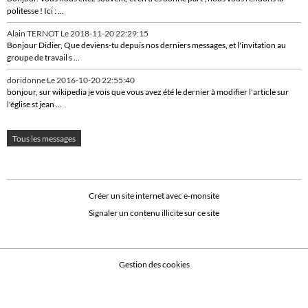
politesse ! Ici : ...
Alain TERNOT
Le 2018-11-20 22:29:15
Bonjour Didier, Que deviens-tu depuis nos derniers messages, et l'invitation au
groupe de travail s ...
doridonne
Le 2016-10-20 22:55:40
bonjour, sur wikipedia je vois que vous avez été le dernier à modifier l'article sur
l'église st jean ...
Tous les messages
Créer un site internet avec e-monsite
Signaler un contenu illicite sur ce site
Gestion des cookies