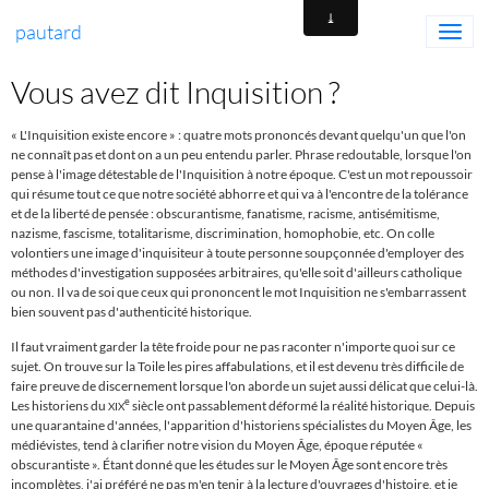
pautard
Vous avez dit Inquisition ?
« L'Inquisition existe encore » : quatre mots prononcés devant quelqu'un que l'on
ne connaît pas et dont on a un peu entendu parler. Phrase redoutable, lorsque l'on
pense à l'image détestable de l'Inquisition à notre époque. C'est un mot repoussoir
qui résume tout ce que notre société abhorre et qui va à l'encontre de la tolérance
et de la liberté de pensée : obscurantisme, fanatisme, racisme, antisémitisme,
nazisme, fascisme, totalitarisme, discrimination, homophobie, etc. On colle
volontiers une image d'inquisiteur à toute personne soupçonnée d'employer des
méthodes d'investigation supposées arbitraires, qu'elle soit d'ailleurs catholique
ou non. Il va de soi que ceux qui prononcent le mot Inquisition ne s'embarrassent
bien souvent pas d'authenticité historique.
Il faut vraiment garder la tête froide pour ne pas raconter n'importe quoi sur ce
sujet. On trouve sur la Toile les pires affabulations, et il est devenu très difficile de
faire preuve de discernement lorsque l'on aborde un sujet aussi délicat que celui-là.
e
Les historiens du
siècle ont passablement déformé la réalité historique. Depuis
XIX
une quarantaine d'années, l'apparition d'historiens spécialistes du Moyen Âge, les
médiévistes, tend à clarifier notre vision du Moyen Âge, époque réputée «
obscurantiste ».
É
tant donné que les études sur le Moyen Âge sont encore très
incomplètes, j'ai préféré ne pas m'en tenir à la lecture d'ouvrages d'histoire, et je