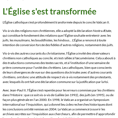
L'Église s'est transformée
L'Église catholique s'est profondément transformée depuis le concile Vatican II.
Vis-à-vis des religions non chrétiennes, elle a adopté la déclaration Nostra Ætate,
qui constitue le fondement des relations que l'Église souhaite entretenir avec les
juifs, les musulmans, les bouddhistes, les hindous... L'Église a renoncé à toute
intention de conversion forcée des fidèles d'autres religions, notamment des juifs.
Vis-à-vis des autres courants du christianisme, l'Église a invité des observateurs
chrétiens non catholiques au concile, et s'est ralliée à l'œcuménisme. Cela a abouti à
des traductions communes des textes sacrés, et à l'institution d'une semaine de
prière commune pour l'unité des chrétiens. Les catholiques, bien que conscients
de leurs divergences de vue sur des questions doctrinales avec d'autres courants
chrétiens, ont donc une attitude de respect vis-à-vis notamment des protestants,
avec lesquels ils ont fait une déclaration commune sur la justification par la foi.
Avec Jean-Paul II, l'Église s'est repentie pour les erreurs commises par les chrétiens
dans l'Histoire : que ce soit vis-à-vis de Galilée (en 1992), des juifs (en 1995), ou de
façon plus générale en l'an 2000. En 1998, le Vatican a organisé un Symposium
international sur l'Inquisition, qui a donné lieu à des recherches historiques dont
les conclusions ont été remises en 2004. Le Vatican a commencé à ouvrir les
archives secrètes sur l'Inquisition aux chercheurs, afin de permettre d'approfondir