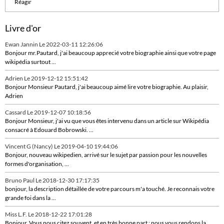
Réagir
Livre d'or
Ewan Jannin
Le 2022-03-11 12:26:06
Bonjour mr.Pautard, j'ai beaucoup apprecié votre biographie ainsi que votre page
wikipédia surtout ...
Adrien
Le 2019-12-12 15:51:42
Bonjour Monsieur Pautard, j'ai beaucoup aimé lire votre biographie. Au plaisir,
Adrien
Cassard
Le 2019-12-07 10:18:56
Bonjour Monsieur, j'ai vu que vous êtes intervenu dans un article sur Wikipédia
consacré à Edouard Bobrowski. ...
Vincent G (Nancy)
Le 2019-04-10 19:44:06
Bonjour, nouveau wikipedien, arrivé sur le sujet par passion pour les nouvelles
formes d'organisation, ...
Bruno Paul
Le 2018-12-30 17:17:35
bonjour, la description détaillée de votre parcours m'a touché. Je reconnais votre
grande foi dans la ...
Miss L.F.
Le 2018-12-22 17:01:28
Bonjour. Vous nous citez souvent, et en très bonne part ; nous vous rendons la