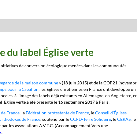
 du label Église verte
es initiatives de conversion écologique menées dans les communautés
vegarde de la maison commune
» (18 juin 2015) et de la COP21 (novembr
mps pour la Création
, les Églises chrétiennes en France ont développé un
 locales, à l'image des labels déjà existants en Allemagne, en Angleterre, e
el
Église verte.
a été présenté le 16 septembre 2017 à Paris.
 de France
, la
Fédération protestante de France
, le
Conseil d'Églises
orthodoxes de France
, soutenu par le
CCFD-Terre Solidaire
, le
CERAS
, le
 par les associations A.V.E.C. (Accompagnement Vers une
..
e