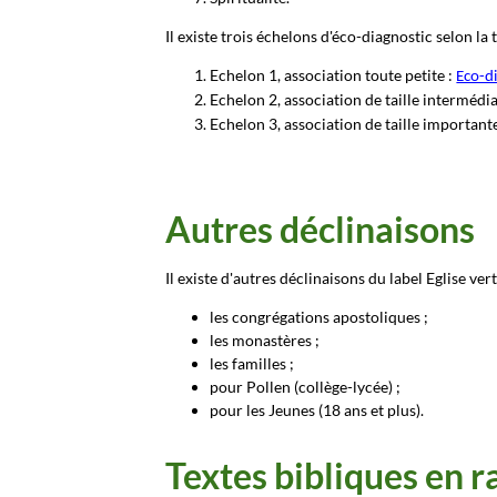
Il existe trois échelons d'éco-diagnostic selon la t
Echelon 1, association toute petite :
Eco-di
Echelon 2, association de taille intermédia
Echelon 3, association de taille important
Autres déclinaisons
Il existe d'autres déclinaisons du label Eglise ver
les congrégations apostoliques ;
les monastères ;
les familles ;
pour Pollen (collège-lycée) ;
pour les Jeunes (18 ans et plus).
Textes bibliques en r