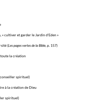
e
n,
«
cultiver et garder le Jardin d'Eden
»
sité (
Les pages vertes de la Bible
, p. 157)
 toute la création
onseiller spirituel)
re à la création de Dieu
er spirituel)