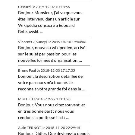
Cassard
Le 2019-12-07 10:18:56
Bonjour Monsieur, j'ai vu que vous
êtes intervenu dans un article sur
Wikipédia consacré à Edouard
Bobrowski. ...
Vincent G (Nancy)
Le 2019-04-10 19:44:06
Bonjour, nouveau wikipedien, arrivé
sur le sujet par passion pour les
nouvelles formes d'organisation, ...
Bruno Paul
Le 2018-12-30 17:17:35
bonjour, la description détaillée de
votre parcours m'a touché. Je
reconnais votre grande foi dans la ...
Miss L.F.
Le 2018-12-22 17:01:28
Bonjour. Vous nous citez souvent, et
en très bonne part ; nous vous
rendons la politesse ! Ici : ...
Alain TERNOT
Le 2018-11-20 22:29:15
Bonjour Didier, Que deviens-tu depuis