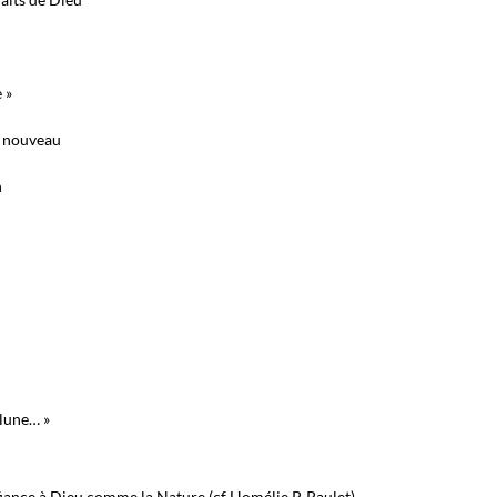
 »
t nouveau
n
 lune… »
fiance à Dieu comme la Nature (cf Homélie P. Paulet)