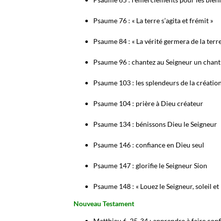
Psaume 76 : « La terre s’agita et frémit »
Psaume 84 : « La vérité germera de la terre
Psaume 96 : chantez au Seigneur un chan
Psaume 103 : les splendeurs de la créatio
Psaume 104 : prière à Dieu créateur
Psaume 134 : bénissons Dieu le Seigneur
Psaume 146 : confiance en Dieu seul
Psaume 147 : glorifie le Seigneur Sion
Psaume 148 : « Louez le Seigneur, soleil et
Nouveau Testament
Matthieu 6, 25-34 : apprendre à faire con