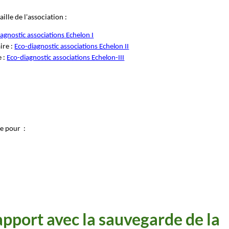
aille de l'association :
agnostic associations Echelon I
ire :
Eco-diagnostic associations Echelon II
e :
Eco-diagnostic associations Echelon-III
te pour :
apport avec la sauvegarde de la