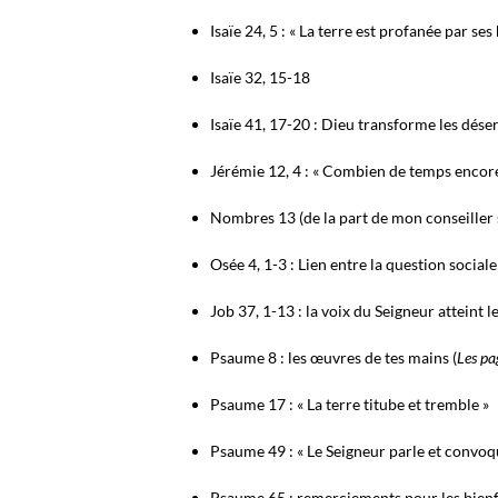
Isaïe 24, 5 : « La terre est profanée par ses
Isaïe 32, 15-18
Isaïe 41, 17-20 : Dieu transforme les déser
Jérémie 12, 4 : « Combien de temps encore l
Nombres 13 (de la part de mon conseiller s
Osée 4, 1-3 : Lien entre la question social
Job 37, 1-13 : la voix du Seigneur atteint l
Psaume 8 : les œuvres de tes mains (
Les pa
Psaume 17 : « La terre titube et tremble »
Psaume 49 : « Le Seigneur parle et convoqu
Psaume 65 : remerciements pour les bienf