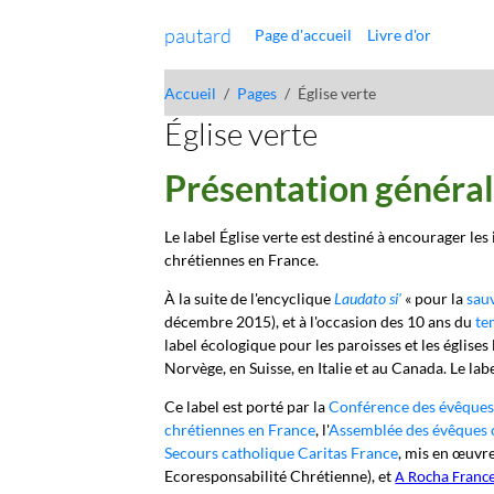
pautard
Page d'accueil
Livre d'or
Accueil
Pages
Église verte
Église verte
Présentation générale
Le label Église verte est destiné à encourager l
chrétiennes en France.
À la suite de l'encyclique
Laudato si'
« pour la
sau
décembre 2015), et à l'occasion des 10 ans du
te
label écologique pour les paroisses et les églises
Norvège, en Suisse, en Italie et au Canada. Le lab
Ce label est porté par la
Conférence des évêques
chrétiennes en France
, l'
Assemblée des évêques 
Secours catholique Caritas France
,
mis en œuvre
Ecoresponsabilité Chrétienne), et
A Rocha Franc