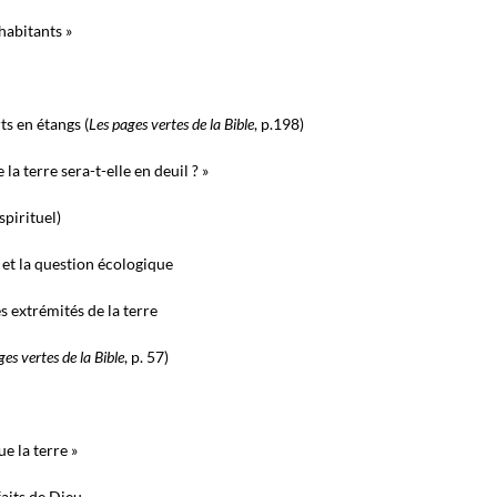
 habitants »
ts en étangs (
Les pages vertes de la Bible
, p.198)
a terre sera-t-elle en deuil ?
»
pirituel)
e et la question écologique
es extrémités de la terre
ges vertes de la Bible
, p. 57)
e la terre »
aits de Dieu