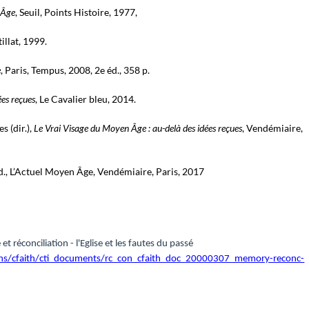
 Âge
, Seuil, Points Histoire, 1977,
tillat, 1999.
e
, Paris, Tempus, 2008, 2e éd., 358 p.
ées reçues
, Le Cavalier bleu, 2014.
s (dir.),
Le Vrai Visage du Moyen Âge : au-delà des idées reçues
, Vendémiaire,
éd., L’Actuel Moyen Âge, Vendémiaire, Paris, 2017
réconciliation - l'Eglise et les fautes du passé
ons/cfaith/cti_documents/rc_con_cfaith_doc_20000307_memory-reconc-