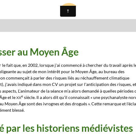
esser au Moyen Âge
le fait que, en 2002, lorsque j'ai commencé à chercher du travail après l
bligeante au sujet de mon intérêt pour le Moyen Âge, au bureau des
on commençait à parler des risques liés au réchauffement climatique
, j'avais indiqué dans mon CV un projet sur l'anticipation des risques, e
t)
es aspects, L'animateur de la séance m'a alors demandé à quelles périodes 
e
 Âge et le
siècle. Il a alors dit qu'il connaissait « une psychanalyste nor
XX
 au Moyen Âge sont des ivrognes et des drogués
»
. Cette remarque et l'écla
dément blessé.
 par les historiens médiévistes