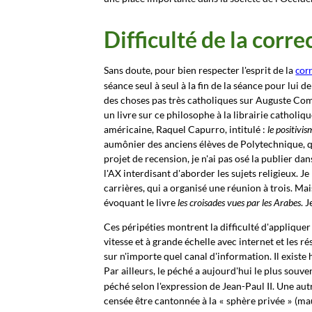
Difficulté de la corre
Sans doute, pour bien respecter l'esprit de la
corr
séance seul à seul à la fin de la séance pour lui
des choses pas très catholiques sur Auguste Com
un livre sur ce philosophe à la librairie catholi
américaine, Raquel Capurro, intitulé :
le positivi
aumônier des anciens élèves de Polytechnique, qu
projet de recension, je n'ai pas osé la publier dan
l'AX interdisant d'aborder les sujets religieux. 
carrières, qui a organisé une réunion à trois. Mais
évoquant le livre
les croisades vues par les Arabes
. 
Ces péripéties montrent la difficulté d'applique
vitesse et à grande échelle avec internet et les ré
sur n'importe quel canal d'information. Il exist
Par ailleurs, le péché a aujourd'hui le plus souv
péché selon l'expression de Jean-Paul II. Une autre
censée être cantonnée à la
sphère privée
(mau
«
»