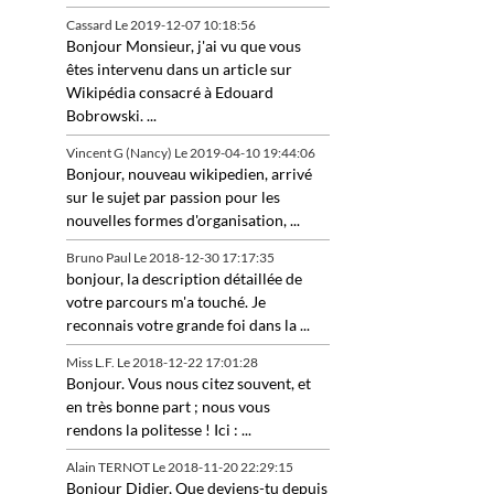
Cassard
Le 2019-12-07 10:18:56
Bonjour Monsieur, j'ai vu que vous
êtes intervenu dans un article sur
Wikipédia consacré à Edouard
Bobrowski. ...
Vincent G (Nancy)
Le 2019-04-10 19:44:06
Bonjour, nouveau wikipedien, arrivé
sur le sujet par passion pour les
nouvelles formes d'organisation, ...
Bruno Paul
Le 2018-12-30 17:17:35
bonjour, la description détaillée de
votre parcours m'a touché. Je
reconnais votre grande foi dans la ...
Miss L.F.
Le 2018-12-22 17:01:28
Bonjour. Vous nous citez souvent, et
en très bonne part ; nous vous
rendons la politesse ! Ici : ...
Alain TERNOT
Le 2018-11-20 22:29:15
Bonjour Didier, Que deviens-tu depuis