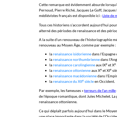
Cette remarque est évidemment absurde lorsqu'
Pernoud, Pierre Riché, Jacques Le Goff, Jacques 
médiévistes français est disponible ici :
Liste de 
Tous ces historiens s'accordent aujourd'hui pou
alterné des périodes de renaissance et des période
A la suite d'un renouveau de l'historiographie mé
renouveau au Moyen Âge, comme par exemple :
la
renaissance isidorienne
dans l'Espagne 
la
renaissance northumbrienne
dans l'Ang
e
e
la
renaissance carolingienne
aux IX
et X
e
e
la
renaissance ottonienne
aux X
et XI
siè
la
renaissance macédonienne
dans l'Empi
e
la
renaissance du XII
siècle
en Occident.
Par exemple, les fameuses
«
terreurs de l'an mille
de l'époque romantique, dont Jules Michelet. La
renaissance ottonienne.
Ce qui déplaît parfois aujourd'hui dans le Moyen 
une place importante dans la société de l'Occiden