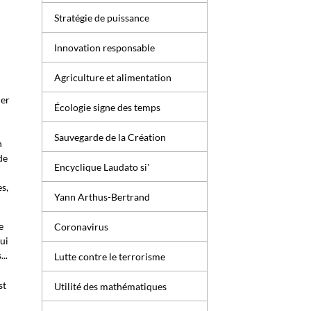
Stratégie de puissance
Innovation responsable
Agriculture et alimentation
her
Écologie signe des temps
Sauvegarde de la Création
n
de
Encyclique Laudato si'
es,
Yann Arthus-Bertrand
e
Coronavirus
ui
..
Lutte contre le terrorisme
st
Utilité des mathématiques