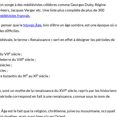
on songe à des médiévistes célèbres comme Georges Duby, Régine
Heers, Jacques Verger etc. Une liste plus complète de plus de 300
médiévistes français
.
r penser que le
, loin d'être un âge sombre, est une époque où 
Moyen Âge
s difficiles.
diévale, le terme « Renaissance » sert en effet à désigner les périodes de
e
du VII
siècle ;
e
leterre du VIII
siècle ;
siècles ;
cles ;
e
e
re byzantin du IX
au XI
siècle ;
e
», sont un mythe de la renaissance du XVI
siècle, repris par les historiens
 période correspond en fait à une renaissance, connue sous le nom de
Âge est le fait que la religion, chrétienne, juive ou musulmane, occupait
t chrétien, mais aussi bien sûr en Orient.