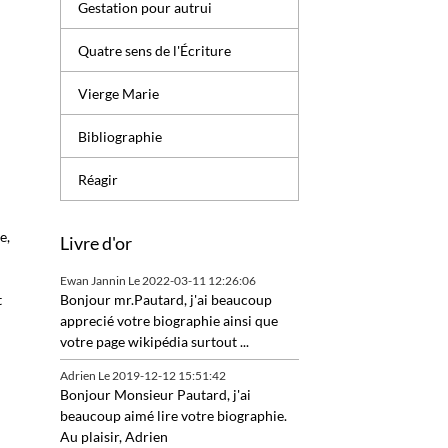
Gestation pour autrui
Quatre sens de l'Écriture
Vierge Marie
Bibliographie
Réagir
e,
Livre d'or
Ewan Jannin
Le 2022-03-11 12:26:06
t
Bonjour mr.Pautard, j'ai beaucoup
apprecié votre biographie ainsi que
votre page wikipédia surtout ...
.
Adrien
Le 2019-12-12 15:51:42
Bonjour Monsieur Pautard, j'ai
beaucoup aimé lire votre biographie.
Au plaisir, Adrien