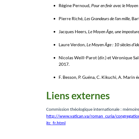
Régine Pernoud
,
Pour en finir avec le Moyen
Pierre Riché
,
Les Grandeurs de l'an mille
, Bar
Jacques Heers
,
Le Moyen Âge, une impostur
Laure Verdon,
Le Moyen Âge : 10 siècles d'id
Nicolas Weill-Parot (dir.) et Véronique Sale
2017.
F. Besson, P. Guéna, C. Kikuchi, A. Marin 
Liens externes
Commission théologique internationale : mémoire et 
http://www.vatican.va/roman_curia/congregati
itc_fr.html