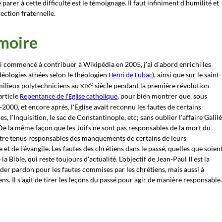
parer à cette difficulté est le témoignage. Il faut infiniment d'humilité et
ection fraternelle.
émoire
'ai commencé à contribuer à Wikipédia en 2005, j'ai d'abord enrichi les
idéologies athées selon le théologien
),
ainsi que sur le saint-
Henri de Lubac
e
milieux polytechniciens au
siècle pendant la première révolution
XIX
article
, pour bien montrer que,
sous
Repentance de l'Eglise catholique
2000, et encore après, l'Eglise avait reconnu les fautes de certains
s, l'Inquisition, le sac de Constantinople, etc; sans oublier l'affaire Galilé
De la même façon que les Juifs ne sont pas responsables de la mort du
 être tenus responsables des manquements de certains de leurs
et de l'évangile. Les fautes des chrétiens dans le passé, quelles que soien
la Bible, qui reste toujours d'actualité.
L'objectif de Jean-Paul II est la
der pardon pour les fautes commises par les chrétiens, mais aussi à
ens.
Il s'agit de tirer les leçons du passé pour agir de manière responsable