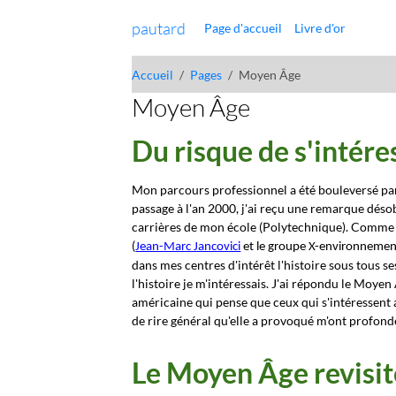
pautard
Page d'accueil
Livre d'or
Accueil
Pages
Moyen Âge
Moyen Âge
Du risque de s'intér
Mon parcours professionnel a été bouleversé par 
passage à l'an 2000, j'ai reçu une remarque déso
carrières de mon école (Polytechnique). Comme 
(
Jean-Marc Jancovici
et le groupe X-environnemen
dans mes centres d'intérêt l'histoire sous tous s
l'histoire je m'intéressais. J'ai répondu le Moyen
américaine qui pense que ceux qui s'intéressent
de rire général qu'elle a provoqué m'ont profon
Le Moyen Âge revisité