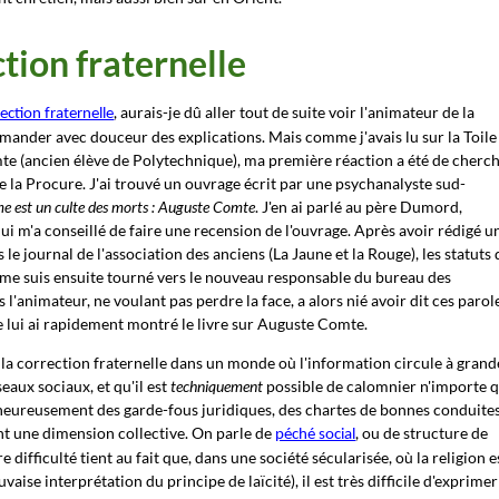
ction fraternelle
, aurais-je dû aller tout de suite voir l'animateur de la
ection fraternelle
 demander avec douceur des explications. Mais comme j'avais lu sur la Toile
te (ancien élève de Polytechnique), ma première réaction a été de cherc
que la Procure. J'ai trouvé un ouvrage écrit par une psychanalyste sud-
sme est un culte des morts : Auguste Comte
. J'en ai parlé au père Dumord,
i m'a conseillé de faire une recension de l'ouvrage. Après avoir rédigé u
s le journal de l'association des anciens (La Jaune et la Rouge), les statuts 
Je me suis ensuite tourné vers le nouveau responsable du bureau des
 l'animateur, ne voulant pas perdre la face, a alors nié avoir dit ces parol
Je lui ai rapidement montré le livre sur Auguste Comte.
r la correction fraternelle dans un monde où l'information circule à grand
seaux sociaux, et qu'il est
techniquement
possible de calomnier n'importe q
e heureusement des garde-fous juridiques, des chartes de bonnes conduites.
ent une dimension collective. On parle de
, ou de structure de
péché social
 difficulté tient au fait que, dans une société sécularisée, où la religion e
vaise interprétation du principe de laïcité), il est très difficile d'exprimer