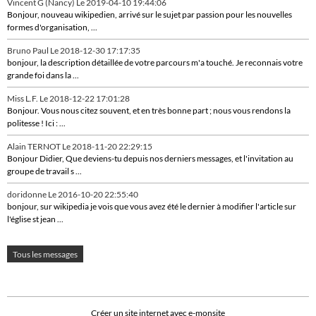
Vincent G (Nancy)
Le 2019-04-10 19:44:06
Bonjour, nouveau wikipedien, arrivé sur le sujet par passion pour les nouvelles
formes d'organisation, ...
Bruno Paul
Le 2018-12-30 17:17:35
bonjour, la description détaillée de votre parcours m'a touché. Je reconnais votre
grande foi dans la ...
Miss L.F.
Le 2018-12-22 17:01:28
Bonjour. Vous nous citez souvent, et en très bonne part ; nous vous rendons la
politesse ! Ici : ...
Alain TERNOT
Le 2018-11-20 22:29:15
Bonjour Didier, Que deviens-tu depuis nos derniers messages, et l'invitation au
groupe de travail s ...
doridonne
Le 2016-10-20 22:55:40
bonjour, sur wikipedia je vois que vous avez été le dernier à modifier l'article sur
l'église st jean ...
Tous les messages
Créer un site internet avec e-monsite