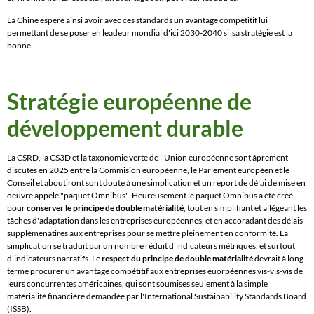
La Chine espère ainsi avoir avec ces standards un avantage compétitif lui
permettant de se poser en leadeur mondial d'ici 2030-2040 si sa stratégie est la
bonne.
Stratégie européenne de
développement durable
La CSRD, la CS3D et la taxonomie verte de l'Union européenne sont âprement
discutés en 2025 entre la Commision européenne, le Parlement européen et le
Conseil et aboutiront sont doute à une simplication et un report de délai de mise en
oeuvre appelé "paquet Omnibus". Heureusement le paquet Omnibus a été créé
pour
conserver le principe de double matérialité
, tout en simplifiant et allégeant les
tâches d'adaptation dans les entreprises européennes, et en accoradant des délais
supplémenatires aux entreprises pour se mettre pleinement en conformité. La
simplication se traduit par un nombre réduit d'indicateurs métriques, et surtout
d'indicateurs narratifs. Le
respect du principe de double matérialité
devrait à long
terme procurer un avantage compétitif aux entreprises euorpéennes vis-vis-vis de
leurs concurrentes américaines, qui sont soumises seulement à la simple
matérialité financière demandée par l'International Sustainability Standards Board
(ISSB).