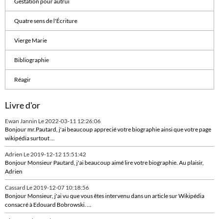
Gestation pour autrui
Quatre sens de l'Écriture
Vierge Marie
Bibliographie
Réagir
Livre d'or
Ewan Jannin
Le 2022-03-11 12:26:06
Bonjour mr.Pautard, j'ai beaucoup apprecié votre biographie ainsi que votre page
wikipédia surtout ...
Adrien
Le 2019-12-12 15:51:42
Bonjour Monsieur Pautard, j'ai beaucoup aimé lire votre biographie. Au plaisir,
Adrien
Cassard
Le 2019-12-07 10:18:56
Bonjour Monsieur, j'ai vu que vous êtes intervenu dans un article sur Wikipédia
consacré à Edouard Bobrowski. ...