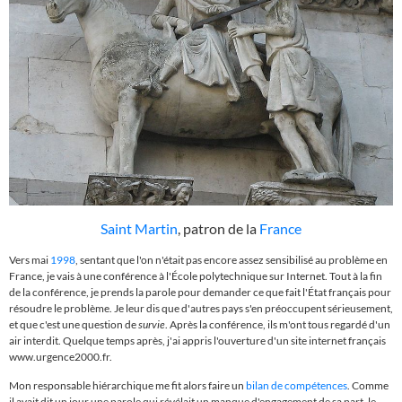
Saint Martin
, patron de la
France
Vers mai
1998
, sentant que l'on n'était pas encore assez sensibilisé au problème en
France, je vais à une conférence à l'École polytechnique sur Internet. Tout à la fin
de la conférence, je prends la parole pour demander ce que fait l'
É
tat français pour
résoudre le problème. Je leur dis que d'autres pays s'en préoccupent sérieusement,
et que c'est une question de
survie
. Après la conférence, ils m'ont tous regardé d'un
air interdit. Quelque temps après, j'ai appris l'ouverture d'un site internet français
www.urgence2000.fr.
Mon responsable hiérarchique me fit alors faire un
bilan de compétences
. Comme
il avait dit un jour une parole qui révélait un manque d'engagement de sa part, le