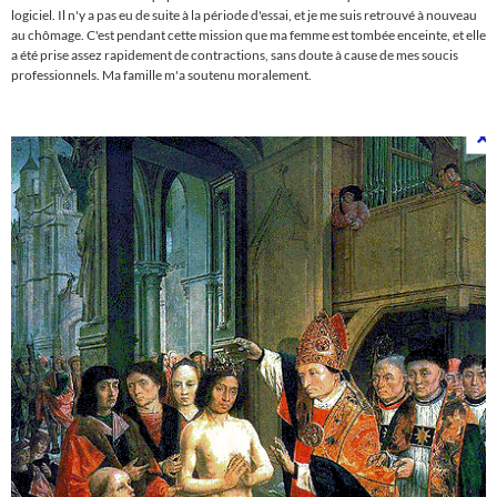
logiciel. Il n'y a pas eu de suite à la période d'essai, et je me suis retrouvé à nouveau
au chômage. C'est pendant cette mission que ma femme est tombée enceinte, et elle
a été prise assez rapidement de contractions, sans doute à cause de mes soucis
professionnels.
Ma famille m'a soutenu moralement.