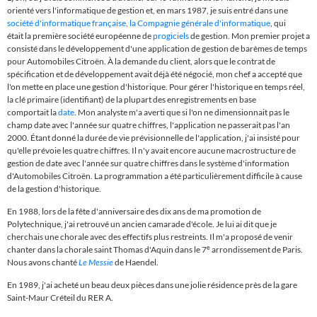
orienté vers l'informatique de gestion et, en mars 1987,
je suis entré dans une
société d'informatique française, la Compagnie générale d'informatique
, qui
était
la première société européenne de
progiciels
de gestion
. Mon premier projet a
consisté dans le développement d'une application de gestion de barèmes de temps
pour Automobiles Citroën. À la demande du client, alors que le contrat de
spécification et de développement avait déjà été négocié, mon chef a accepté que
l'on mette en place une gestion d'historique. Pour gérer l'historique en temps réel,
la clé primaire (identifiant) de la plupart des enregistrements en base
comportait la
date
. Mon analyste m'a averti que si l'on ne dimensionnait pas le
champ date avec l'année sur quatre chiffres, l'application ne passerait pas l'an
2000. Étant donné la durée de vie prévisionnelle de l'application, j'ai insisté pour
qu'elle prévoie les quatre chiffres. Il n'y avait encore aucune macrostructure de
gestion de date avec l'année sur quatre chiffres dans le système d'information
d'Automobiles Citroën. La programmation a été particulièrement difficile à cause
de la gestion d'historique.
En 1988, lors de la fête d'anniversaire des dix ans de ma promotion de
Polytechnique,
j'ai retrouvé un ancien camarade d'école. Je lui ai dit que je
cherchais une chorale avec des effectifs plus restreints. Il m'a proposé de venir
e
chanter dans la chorale saint Thomas d'Aquin dans le 7
arrondissement de Paris.
Nous avons chanté
Le Messie
de Haendel.
En 1989, j'ai acheté un beau deux pièces dans une jolie résidence près de la gare
Saint-Maur Créteil du RER A.