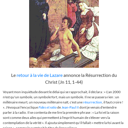
Le
retour à la vie de Lazare
annonce la Résurrection du
Christ (Jn 11, 1-44)
Voyant mon inquiétude devant le délai qui se rapprochait, il déclara : « L'an 2000
n'est qu'un symbole, un symbole fort, mais un symbole. Il ne se passera rien : un
millénaire meurt, un nouveau millénaire naît, c'est une
résurrection
, il faut croire !
». J'évoquai l'encyclique
Fides et ratio
de
Jean-Paul II
dont je venais d'entendre
parler à la radio. Il se contenta de me lire la première phrase : « La foi et la raison
sont comme deux ailes qui permettent à l'esprit humain de s'élever vers la
contemplation de la vérité ». Il ajouta simplement qu'il fallait « mettre la foi avant la
raison », comme le suggérait le titre de l'encyclique.