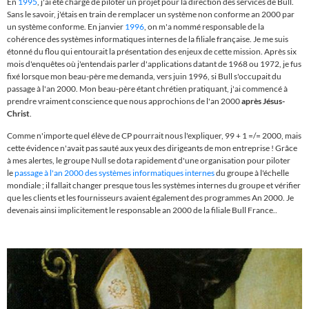
En
1995
, j'ai été chargé de piloter un projet pour la direction des services de Bull.
Sans le savoir, j'étais en train de remplacer un système non conforme an 2000 par
un système conforme. En janvier
1996
, on m'a nommé responsable de la
cohérence des systèmes informatiques internes de la filiale française. Je me suis
étonné du flou qui entourait la présentation des enjeux de cette mission. Après six
mois d'enquêtes où j'entendais parler d'applications datant de 1968 ou 1972, je fus
fixé lorsque mon beau-père me demanda, vers juin 1996, si Bull s'occupait du
passage à l'an 2000. Mon beau-père étant chrétien pratiquant, j'ai commencé à
prendre vraiment conscience que nous approchions de l'an 2000
après Jésus-
Christ
.
Comme n'importe quel élève de CP pourrait nous l'expliquer, 99 + 1 =/= 2000, mais
cette évidence n'avait pas sauté aux yeux des dirigeants de mon entreprise ! Grâce
à mes alertes, le groupe Null se dota rapidement d'une organisation pour piloter
le
passage à l'an 2000 des systèmes informatiques internes
du groupe à l'échelle
mondiale ; i
l fallait changer presque tous les systèmes internes du groupe et vérifier
que les clients et les fournisseurs avaient également des programmes An 2000.
Je
devenais ainsi implicitement le responsable an 2000 de la filiale Bull France..