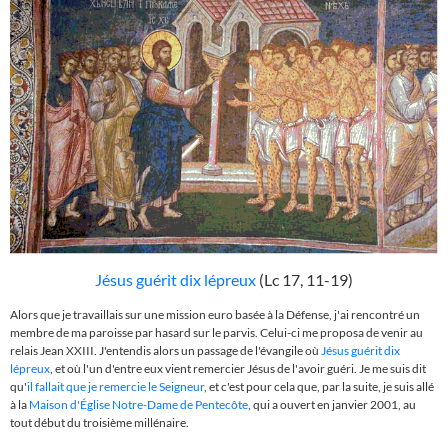
Jésus guérit dix lépreux
(Lc 17, 11-19)
Alors que je travaillais sur une mission euro basée à la Défense, j'ai rencontré un
membre de ma paroisse par hasard sur le parvis. Celui-ci me proposa de venir au
relais Jean XXIII. J'entendis alors un passage de l'évangile où
Jésus guérit dix
lépreux
, et où l'un d'entre eux vient remercier Jésus de l'avoir guéri. Je me suis dit
qu'
il fallait que je remercie le Seigneur
, et c'est pour cela que, par la suite, je suis allé
à la
Maison d'Église Notre-Dame de Pentecôte
, qui a ouvert en janvier 2001, au
tout début du troisième millénaire.