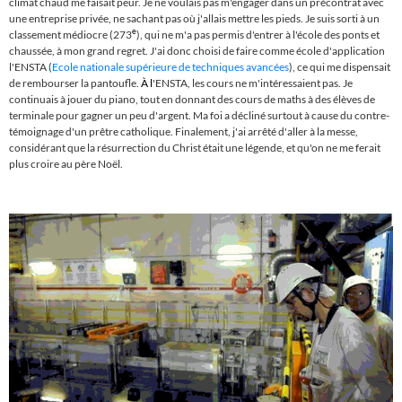
climat chaud me faisait peur. Je ne voulais pas m'engager dans un précontrat avec
une entreprise privée, ne sachant pas où j'allais mettre les pieds. Je suis sorti à un
e
classement médiocre (273
), qui ne m'a pas permis d'entrer à l'école des ponts et
chaussée, à mon grand regret. J'ai donc choisi de faire comme école d'application
l'ENSTA (
Ecole nationale supérieure de techniques avancées
), ce qui me dispensait
de rembourser la pantoufle.
À l
'ENSTA, les cours ne m'intéressaient pas. Je
continuais à jouer du piano, tout en donnant des cours de maths à des élèves de
terminale pour gagner un peu d'argent. Ma foi a décliné surtout à cause du contre-
témoignage d'un prêtre catholique. Finalement, j'ai arrêté d'aller à la messe,
considérant que la résurrection du Christ était une légende, et qu'on ne me ferait
plus croire au père Noël.