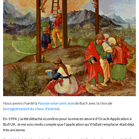
Nous avons chanté la
Passion selon saint Jean
de Bach avec la chorale
(
enregistrement du cheur d'entrée
).
En 1994, j'ai été détaché à Londres pour la mise en œuvre d'Oracle Application à
Bull UK. Je me suis rendu compte que l'application qu'il fallait remplacer était déjà
très ancienne.