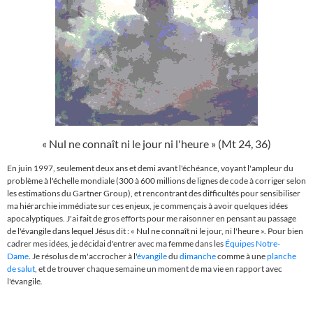
«
Nul ne connaît ni le jour ni l'heure
»
(Mt 24, 36)
En juin 1997, seulement deux ans et demi avant l'échéance, voyant l'ampleur du
problème à l'échelle mondiale (300 à 600 millions de lignes de code à corriger selon
les estimations du Gartner Group), et rencontrant des difficultés pour sensibiliser
ma hiérarchie immédiate sur ces enjeux, je commençais à avoir quelques idées
apocalyptiques. J'ai fait de gros efforts pour me raisonner en pensant au passage
de l'évangile dans lequel Jésus dit :
«
Nul ne connaît ni le jour, ni l'heure
»
. Pour bien
cadrer mes idées
, je décidai d'entrer avec ma femme dans les
Équipes Notre-
Dame
. Je résolus de m'accrocher à l
'
évangile
du
dimanche
comme à une
planche
de salut
, et de trouver chaque semaine un moment de ma vie en rapport avec
l'évangile
.