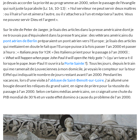
je devais accorder la priorité au programme an 2000, selon le passage de l'évangile
qui suit juste la parabole (Lc 16, 10-13) : « Nul serviteur ne peut servir deux maîtres
: ou il haïra l'un et aimera l'autre, ou il s'attachera à l'un et méprisera l'autre. Vous
ne pouvez servir Dieu et l'argent ».
Sur le site de Peter de Jaeger, je lisais des articles dans la presse américaine dont je
ne trouvais pas d'équivalent dans la presse française : des vétérans américains du
pont aérien de Berlin
préparaient un pont aérien vers l'Europe ; je lisais des articles
qui mettaient en doute le fait que l'Europe puisse à la fois passer l'an 2000 et passer
à l'euro ; «
Italians pray for Y2K
»
(les Italiens prient pour le passage à l'an 2000) ;
«
What will happen when pope John Paul II will open the Holy gate ?
»
(qu'arrivera-t-il
lorsque le pape Jean-Paul II ouvrira la
Porte Sainte
?
)
.
Tous les jours, depuis le train
qui me ramenait de Louveciennes à mon domicile, je voyais le compteur sur la tour
Eiffel qui indiquait le nombre de jours restant avant l'an 2000. Pendant les
vacances, lors d'une visite à l'
abbaye de Saint-Benoît-sur-Loire
, j'ai allumé une
bougie devant les reliques du grand saint, en signe de prière pour la réussite du
passage à l'an 2000. Selon certains médias américains, on craignait une chute du
PIB mondial de 30 % et un vaste effet domino à cause du problème de l'an 2000.