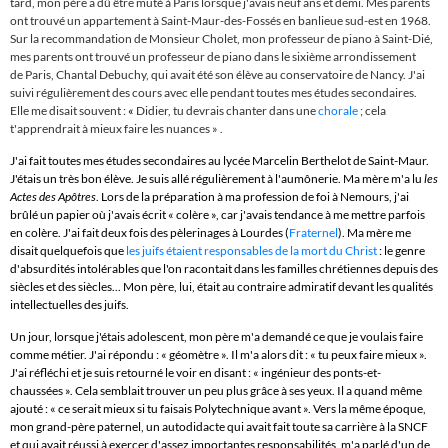
tard, mon père a dû être muté à Paris lorsque j'avais neuf ans et demi. Mes parents
ont trouvé un appartement à Saint-Maur-des-Fossés en banlieue sud-est en 1968.
Sur la recommandation de Monsieur Cholet, mon professeur de piano à Saint-Dié,
mes parents ont trouvé un professeur de piano dans le sixième arrondissement
de Paris, Chantal Debuchy, qui avait été son élève au conservatoire de Nancy. J'ai
suivi régulièrement des cours avec elle pendant toutes mes études secondaires.
Elle me disait souvent :
«
Didier, tu devrais chanter dans une
chorale
; cela
t'apprendrait à mieux faire les nuances »
.
J'ai fait toutes mes études secondaires au lycée Marcelin Berthelot de Saint-Maur.
J'étais un très bon élève. Je suis allé régulièrement à l'aumônerie. Ma mère m'a lu
les
Actes des Apôtres
. Lors de la préparation à ma profession de foi à Nemours, j'ai
brûlé un papier où j'avais écrit « colère », car j'avais tendance à me mettre parfois
en colère. J'ai fait deux fois des pèlerinages à Lourdes (
Fraternel
). Ma mère me
disait quelquefois que
les juifs étaient responsables de la mort du Christ
: le genre
d'absurdités intolérables que l'on racontait dans les familles chrétiennes depuis des
siècles et des siècles... Mon père, lui, était au contraire admiratif devant les qualités
intellectuelles des juifs.
Un jour, lorsque j'étais adolescent, mon père m'a demandé ce que je voulais faire
comme métier. J'ai répondu : « géomètre ». Il m'a alors dit : « tu peux faire mieux ».
J'ai réfléchi et je suis retourné le voir en disant : « ingénieur des ponts-et-
chaussées ». Cela semblait trouver un peu plus grâce à ses yeux. Il a quand même
ajouté : « ce serait mieux si tu faisais Polytechnique avant ».
Vers la même époque,
mon grand-père paternel, un autodidacte qui avait fait toute sa carrière à la SNCF
et qui avait réussi à exercer d'assez importantes responsabilités, m'a parlé d'un de