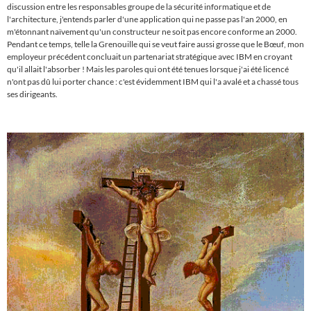
discussion entre les responsables groupe de la sécurité informatique et de
l'architecture, j'entends parler d'une application qui ne passe pas l'an 2000, en
m'étonnant naïvement qu'un constructeur ne soit pas encore conforme an 2000.
Pendant ce temps, t
elle l
a Grenouille qui se veut faire aussi grosse que le Bœuf
, mon
employeur précédent concluait un partenariat stratégique avec IBM en croyant
qu'il allait l'absorber ! Mais l
es paroles qui ont été tenues lorsque j'ai été licencé
n'ont pas dû lui porter chance : c
'est évidemment IBM qui l'a avalé et a chassé tous
ses dirigeants.