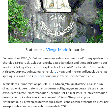
Statue de la
Vierge Marie
à Lourdes
En novembre 1990, j'ai fait la connaissance de ma femme lors d'un voyage de notre
chorale à Sarrebruck. Cela s'est ensuite passé dans des conditions qui restent pour
moi tout à fait mystérieuses et inexplicables. Elle était d'une famille très croyante.
J'ai retrouvé presque instantanément la
foi
. Ma grand-mère m'a dit quelque temps
après qu'elle avait prié à
Lourdes
pour que je trouve une
« f
emme bien
»
.
J'étais alors sur une mission pour la SNECMA où j'étais mal à l'aise, à cause d'un
climat polémique entretenu par un de mes collègues, qui ne cessait de se vanter
d'avoir été directeur informatique du groupe Bel. En mai 1991, j'ai été convoqué à
un entretien préalable à un lincenciement : « Vous n'êtes pas fait pour
l'informatique ». C'est en ces termes que j'ai été licencié séance tenante en 1991 par
le responsable des ressources humaines de la CGI.