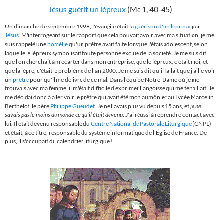
Jésus guérit un lépreux
(Mc 1, 40-45)
Un dimanche de septembre 1998, l'évangile était la
guérison d'un lépreux
par
Jésus
. M'interrogeant sur le rapport que cela pouvait avoir avec ma situation, je me
suis rappelé une
homélie
qu'un prêtre avait faite lorsque j'étais adolescent, selon
laquelle le lépreux symbolisait toute personne exclue de la société. Je me suis dit
que l'on cherchait à m'écarter dans mon entreprise, que le lépreux, c'était moi, et
que la lèpre, c'était le problème de l'an 2000. Je me suis dit qu'il fallait que j'aille voir
un
prêtre
pour qu'il me délivre de ce mal. Dans l'équipe Notre-Dame où je me
trouvais avec ma femme, il m'était difficile d'exprimer l'angoisse qui me tenaillait. Je
me décidai donc à aller voir le prêtre qui avait été mon aumônier au Lycée Marcelin
Berthelot, le père
Philippe Gueudet
. Je ne l'avais plus vu depuis 15 ans, et
je ne
savais pas le moins du monde ce qu'il était devenu
. J'ai réussi à reprendre contact avec
lui. Il était devenu responsable du
Centre National de Pastorale Liturgique
(CNPL)
et était, à ce titre, responsable du système informatique de l'Église de France. De
plus, il s'occupait du calendrier liturgique !