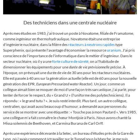
Des techniciens dans une centrale nucléaire
Après mes études en 1983, j'ai trouvé un poste à Novatome, filiale de Framatome,
comme ingénieur en thermohydraulique. Novatome était une entreprise
d'ingénierie nucléaire, dans la filière des
réacteurs à neutrons rapides
type
Superphenix, qui présente l'avantage d'économiser la ressource
uranium
. J'ai pris
conscience de l'importance de l'informatique dans le métier d'ingénieur. Dans le
secteur nucléaire, où il y a une
forte culture de sûreté
, on a l'habitude de
dimensionner les équipements pour une
durée de vie prévisionnelle précise
. À
l'époque, on prévoyait une durée de vie de 30 ans pour les réacteurs nucléaires.
Elle est passée à 40 ans sur la génération actuelle (elle est de 60 ans pour la nouvelle
génération des EPR,
European Pressurized water Reactor
). Un jour, comme un
collègue aimait bien se moquer de moi d'une façon très sarcastique, j'ai parlé, pour
tenter de forcer le respect, du « Grand U
»
(l'uniforme des polytechniciens). Il a
répondu : « le grand tutu ?
». Je suis resté interdit. Plus tard, un autre collègue,
centralien, qui avait aussi beaucoup d'humour, a demandé aux personnes du
service de se montrer avec une étiquette :
« Touche pas à mon Pautard
»
.
Vers 1985,
une collègue m'a fait connaître le chœur Montjoie à Paris.
.Nous avons chanté la
Missa solemnis de Beethoven, et Carmina Burana de Carl Orff.
Après une expérience décevante à la Setec, un bureau d'études près de la Gare de
Lyon, où j'avais commencé à travailler sur le Tunnel sous la Manche, je me suis