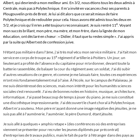
Albert, qui devriendra mon meilleur ami. En 3/2, nous étions tous les deux admis à
Centrale, mais pas à Polytechnique. Il m'a invité en vacances chez ses parents à
Plougouvelin près de Brest. Je lui ai dit alors que ce serait mieux de faire
Polytechnique et de redoubler pour cela. Nous avons été admis tous les deux en
e
5/2, et je crois qu'il m'en a été toujours reconnaissant. Je suis rentré 11
. Voyant
mon succès brillant, mon père, ma mère, et mon frère, dans la lignée de mon
éducation, ont déclaré en chœur : « Didier, il faut que tu restes simple ». J'ai appris
par la suite qu'Albert est de confession juive.
N'étant pas militaire dans l'âme, j'ai très mal vécu mon service militaire. J'ai fait mon
e
service en corps de troupe au 15
régiment d'artillerie à Poitiers. Un jour, un
lieutenant a profité de l'absence du capitaine pour m'ordonner, devant toute la
batterie rassemblée, de balayer la cour du régiment avec un soldat, J'ai dû subir
d'autres vexations de ce genre, et comme je me laissais faire, toutes ces expériences
m'ont mis fondamentalement mal à l'aise. À l'école, sur le campus de Palaiseau, je
me suis désintéressé des sciences, mais mon intérêt pour les humanités sciences
sociales s'est renouvelé. J'ai eu de bonnes notes en histoire, musique, architecture,
informatique. J'ai passé beaucoup de temps à jouer du piano, je me suis constitué
une discothèque impressionnante. J'ai découvert le chant choral à Polytechnique.
Albert m'a soutenu. Mon père m'ayant donné une image négative des jésuites, je ne
suis pas allé à l'aumônerie, l'aumônier, le père Dumord, étant jésuite.
Je suis allé à quelques
«
amphis retape
»
(des conférences où des entreprises
viennent se présenter pour recruter les jeunes diplômés par précontrat)
d'entreprises de travaux publics, mais le fait de partir à l'étranger dans des pays au