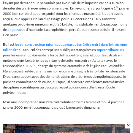
l'ayant pas demandé. Je ne voulais pas avoir l'air de m'imposer, car cela aurait pu
er
dénoter des arrière-pensées commerciales. En revanche, j'ai participé le 1
janvier
2000 à un centre d'appel organisé pour les clients de ma société. Nous n'avons
reçu aucun appel. Le bilan du passage pour la Générale des Eaux a montré
quelques problèmes mineurs relatifs à la date, mais globalement beaucoup moins
de
bogues
que d'habitude. L
a prophétie du père Gueudet s'est réalisée : il ne s'est
rien passé.
Bull est le
seul constructeur informatique européen à être entré dans le troisième
millénaire
; il a fourni des entreprises publiques françaises en
superordinateurs
pour les essais nucléaires de la force de frappe française, et pour les calculs en
météorologie. L'expérience spirituelle de cette rencontre «
fortuite
» avec le
responsable du CNPL, chargé du
système informatique de l'Église
et du
calendrier
liturgique
, est restée dans ma mémoire comme un signe très fort de l'existence de
Dieu, sans rapport avec des démonstrations de théorèmes de mathématiques. Je
parle en connaissance de cause, puisque j'ai obtenu d'excellentes notes dans les
disciplines scientifiques au baccalauréat et au concours d'entrée à l'
É
cole
polytechnique.
Mais une incompréhension s'était introduite entre ma femme et moi. À partir de
janvier 2000, je ne l'accompagnais plus à la messe du dimanche.