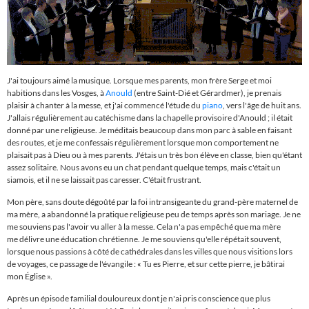
J'ai toujours aimé la musique. Lorsque mes parents, mon frère Serge et moi
habitions dans les Vosges, à
Anould
(entre Saint-Dié et Gérardmer), je prenais
plaisir à chanter à la messe, et j'ai commencé l'étude du
piano
, vers l'âge de huit ans.
J'allais régulièrement au catéchisme dans la chapelle provisoire d'Anould ; il était
donné par une religieuse. Je méditais beaucoup dans mon parc à sable en faisant
des routes, et je me confessais régulièrement lorsque mon comportement ne
plaisait pas à Dieu ou à mes parents. J'étais un très bon élève en classe, bien qu'étant
assez solitaire. Nous avons eu un chat pendant quelque temps, mais c'était un
siamois, et il ne se laissait pas caresser. C'était frustrant.
Mon père, sans doute dégoûté par la foi intransigeante du grand-père maternel de
ma mère, a abandonné la pratique religieuse peu de temps après son mariage. Je ne
me souviens pas l'avoir vu aller à la messe. Cela n'a pas empêché que ma mère
me délivre une éducation chrétienne. Je me souviens qu'elle répétait souvent,
lorsque nous passions à côté de cathédrales dans les villes que nous visitions lors
de voyages, ce passage de l'évangile :
«
Tu es Pierre, et sur cette pierre, je bâtirai
mon Église ».
Après un épisode familial douloureux dont je n'ai pris conscience que plus