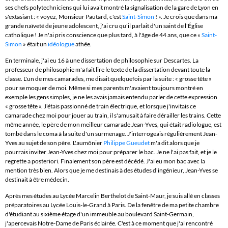
ses chefs polytechniciens qui lui avait montré la signalisation de la gare de Lyon en
s'extasiant : « voyez, Monsieur Pautard, c'est
Saint-Simon
! ». Je crois que dans ma
grande naïveté de jeune adolescent, j'ai cru qu'il parlait d'un
saint
de l'Église
catholique ! Je n'ai pris conscience que plus tard, à l'âge de 44 ans, que ce «
Saint-
Simon
» était un
idéologue
athée.
En terminale, j'ai eu 16 à une dissertation de philosophie sur
Descartes
. La
professeur de philosophie m'a fait lire le texte de la dissertation devant toute la
classe. L'un de mes camarades, me disait quelquefois par la suite : « grosse tête »
pour se moquer de moi. Même si mes parents m'avaient toujours montré en
exemple les gens simples, je ne les avais jamais entendu parler de cette expression
« grosse tête ». J'étais passionné de train électrique, et lorsque j'invitais ce
camarade chez moi pour jouer au train, il s'amusait à faire dérailler les trains. Cette
même année, le père de mon meilleur camarade Jean-Yves, qui était radiologue, est
tombé dans le coma à la suite d'un surmenage. J'interrogeais régulièrement Jean-
Yves au sujet de son père. L'aumônier
Philippe Gueudet
m'a dit alors que je
pourrais inviter Jean-Yves chez moi pour préparer le bac. Je ne l'ai pas fait, et je le
regrette a posteriori. Finalement son père est décédé. J'ai eu mon bac avec la
mention très bien. Alors que je me destinais à des études d'ingénieur, Jean-Yves se
destinait à être médecin.
Après mes études au Lycée Marcelin Berthelot de Saint-Maur, je suis allé en classes
préparatoires au Lycée Louis-le-Grand à Paris. De la fenêtre de ma petite chambre
d'étudiant au sixième étage d'un immeuble au boulevard Saint-Germain,
j'apercevais Notre-Dame de Paris éclairée. C'est à ce moment que j'ai rencontré