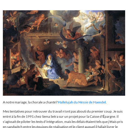
A notre mariage, la chorale a chanté l'
Hallelujah du
Messie
de Haendel
.
Mes tentatives pour retrouver du travail n'ont pas abouti du premier coup. Je suis
entré à la fin de 1991 chez Sema Setra sur un projet pour la Caisse d'
É
pargne. Il
s'agissait de piloter les tests d'intégration, mais les délais étaient tels que j'étais pris
en sandwitch entre les équipes de réalisation et le client auquel il fallait livrer le