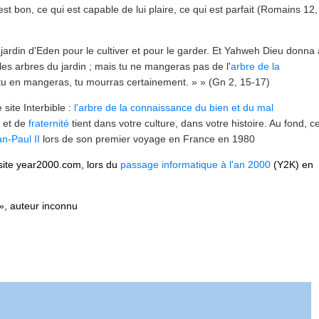
est bon, ce qui est capable de lui plaire, ce qui est parfait (Romains 12,
 jardin d'Eden pour le cultiver et pour le garder. Et Yahweh Dieu donna
es arbres du jardin ; mais tu ne mangeras pas de l'
arbre de la
ù tu en mangeras, tu mourras certainement. » » (Gn 2, 15-17)
 site Interbible :
l'arbre de la connaissance du bien et du mal
é et de
fraternité
tient dans votre culture, dans votre histoire. Au fond, c
n-Paul II
lors de son premier voyage en France en 1980
e site year2000.com, lors du
passage informatique à l'an 2000
(Y2K) en
 », auteur inconnu