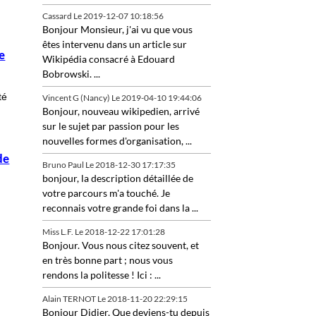
Cassard
Le 2019-12-07 10:18:56
Bonjour Monsieur, j'ai vu que vous
êtes intervenu dans un article sur
re
Wikipédia consacré à Edouard
Bobrowski. ...
té
Vincent G (Nancy)
Le 2019-04-10 19:44:06
Bonjour, nouveau wikipedien, arrivé
sur le sujet par passion pour les
nouvelles formes d'organisation, ...
de
Bruno Paul
Le 2018-12-30 17:17:35
bonjour, la description détaillée de
votre parcours m'a touché. Je
reconnais votre grande foi dans la ...
Miss L.F.
Le 2018-12-22 17:01:28
Bonjour. Vous nous citez souvent, et
en très bonne part ; nous vous
rendons la politesse ! Ici : ...
Alain TERNOT
Le 2018-11-20 22:29:15
Bonjour Didier, Que deviens-tu depuis