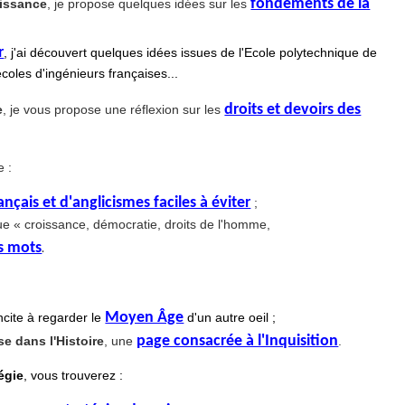
fondements de la
aissance
, je propose quelques idées sur les
r
, j'ai découvert quelques idées issues de l'Ecole polytechnique de
coles d'ingénieurs françaises...
droits et devoirs des
e
, je vous propose une réflexion sur les
e :
nçais et d'anglicismes faciles à éviter
;
que
« croissance, démocratie, droits de l'homme,
s mots
.
Moyen Âge
ncite à regarder le
d'un autre oeil ;
page consacrée à l'Inquisition
se dans l'Histoire
, une
.
égie
, vous trouverez :