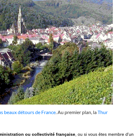
us beaux détours de France
. Au premier plan, la
Thur
inistration ou collectivité française
, ou si vous êtes membre d'un