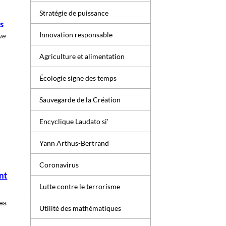
Stratégie de puissance
s
Innovation responsable
ue
Agriculture et alimentation
Écologie signe des temps
n
Sauvegarde de la Création
Encyclique Laudato si'
Yann Arthus-Bertrand
Coronavirus
nt
Lutte contre le terrorisme
ues
Utilité des mathématiques