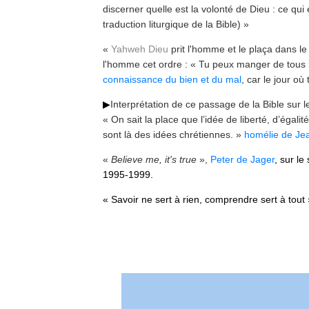
discerner quelle est la volonté de Dieu : ce qui 
traduction liturgique de la Bible)
»
«
Yahweh Dieu
prit l'homme et le plaça dans le
l'homme cet ordre : « Tu peux manger de tous l
connaissance du bien et du mal
, car le jour o
▶
Interprétation de ce passage de la Bible sur le
«
On sait la place que l’idée de liberté, d’égalit
sont là des idées chrétiennes.
»
homélie de Jea
«
Believe me, it's true
»,
Peter de Jager
, sur l
1995-1999.
« Savoir ne sert à rien, comprendre sert à tout