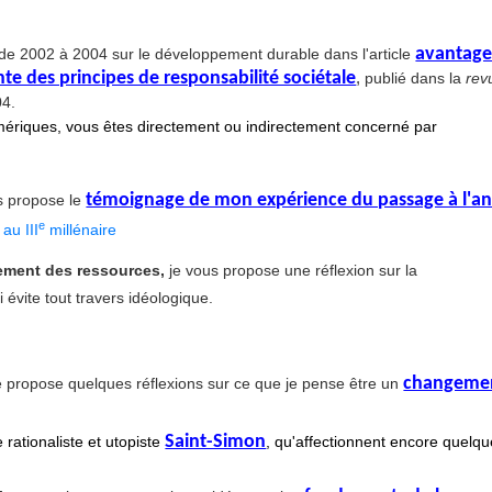
avantage
s de 2002 à 2004 sur le développement durable dans l'article
te des principes de responsabilité sociétale
,
publié dans la
rev
4.
 numériques, vous êtes directement ou indirectement concerné par
témoignage de mon expérience du passage à l'a
s propose le
e
au III
millénaire
ement des ressources,
je vous propose une réflexion sur la
i évite tout travers idéologique.
changeme
e
propose quelques réflexions sur ce que je pense être un
Saint-Simon
 rationaliste et utopiste
, qu'affectionnent encore quelq