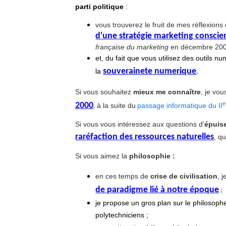
parti politique
:
vous trouverez le fruit de mes réflexion
d'une stratégie marketing conscien
française du marketing
en décembre 200
et, du fait que vous utilisez des outils
souverainete numerique
l
a
.
Si vous souhaitez
mieux me connaître
,
je vou
e
2000
.
à la suite du
passage informatique du II
Si vous vous intéressez aux questions d'
épuis
raréfaction des ressources naturelles
, qu
Si vous aimez la
philosophie :
en ces temps de
crise de civilisation
, j
de paradigme lié à notre époque
;
je propose un gros plan sur le philosophe
polytechniciens ;