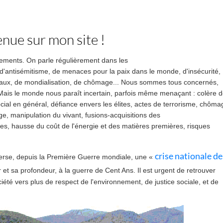
nue sur mon site !
ements. On parle régulièrement dans les
d'antisémitisme, de menaces pour la paix dans le monde,
d'insécurité,
iaux,
de mondialisation,
de chômage... Nous sommes tous con
cernés
,
 Mais le monde nous paraît incertain, parfois même menaçant :
colère 
cial en général, défiance envers les élites, actes de terrorisme, chôma
age,
manipulation du vivant, fusions-acquisitions des
les,
hausse du coût de l'énergie et des matières premières,
risques
crise nationale de
verse, depuis la Première Guerre mondiale, une
«
et sa profondeur, à la guerre de Cent Ans. Il est urgent de retrouver
été vers plus de respect de l'environnement, de justice sociale, et de