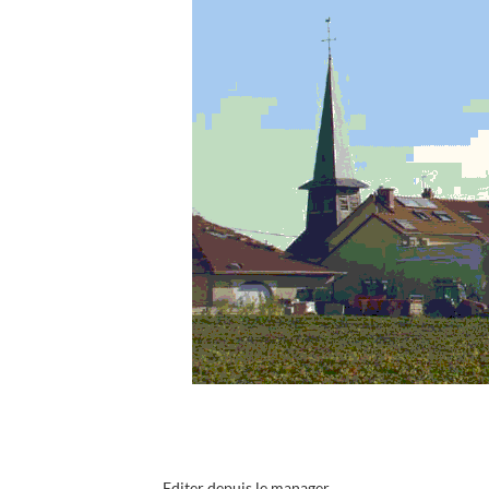
Editer depuis le
manager
.